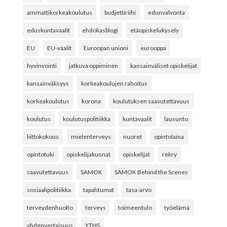
ammattikorkeakoulutus
budjettiriihi
edunvalvonta
eduskuntavaalit
ehdokasblogi
etäopiskelukysely
EU
EU-vaalit
Euroopan unioni
eurooppa
hyvinvointi
jatkuva oppiminen
kansainväliset opiskelijat
kansainvälisyys
korkeakoulujen rahoitus
korkeakoulutus
korona
koulutuksen saavutettavuus
koulutus
koulutuspolitiikka
kuntavaalit
lausunto
liittokokous
mielenterveys
nuoret
opintolaina
opintotuki
opiskelijakunnat
opiskelijat
rekry
saavutettavuus
SAMOK
SAMOK Behind the Scenes
sosiaalipolitiikka
tapahtumat
tasa-arvo
terveydenhuolto
terveys
toimeentulo
työelämä
yhdenvertaisuus
YTHS