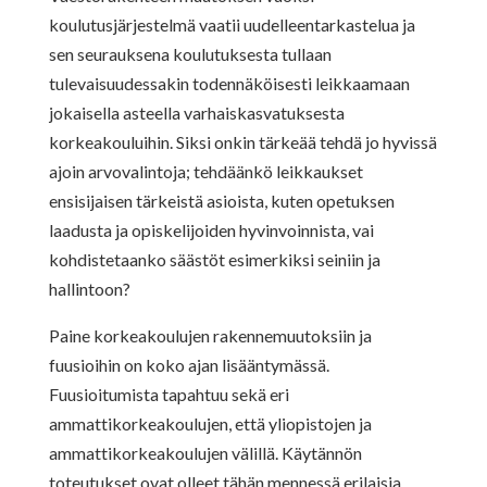
koulutusjärjestelmä vaatii uudelleentarkastelua ja
sen seurauksena koulutuksesta tullaan
tulevaisuudessakin todennäköisesti leikkaamaan
jokaisella asteella varhaiskasvatuksesta
korkeakouluihin. Siksi onkin tärkeää tehdä jo hyvissä
ajoin arvovalintoja; tehdäänkö leikkaukset
ensisijaisen tärkeistä asioista, kuten opetuksen
laadusta ja opiskelijoiden hyvinvoinnista, vai
kohdistetaanko säästöt esimerkiksi seiniin ja
hallintoon?
Paine korkeakoulujen rakennemuutoksiin ja
fuusioihin on koko ajan lisääntymässä.
Fuusioitumista tapahtuu sekä eri
ammattikorkeakoulujen, että yliopistojen ja
ammattikorkeakoulujen välillä. Käytännön
toteutukset ovat olleet tähän mennessä erilaisia.