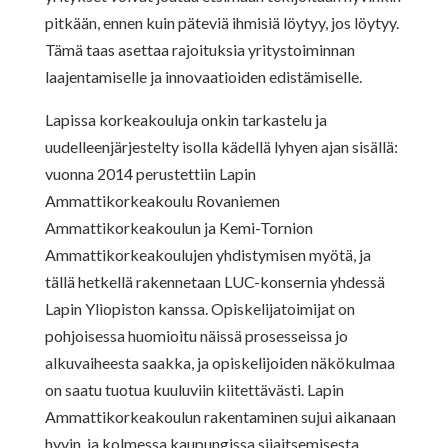
pitkään, ennen kuin päteviä ihmisiä löytyy, jos löytyy.
Tämä taas asettaa rajoituksia yritystoiminnan
laajentamiselle ja innovaatioiden edistämiselle.
Lapissa korkeakouluja onkin tarkastelu ja
uudelleenjärjestelty isolla kädellä lyhyen ajan sisällä:
vuonna 2014 perustettiin Lapin
Ammattikorkeakoulu Rovaniemen
Ammattikorkeakoulun ja Kemi-Tornion
Ammattikorkeakoulujen yhdistymisen myötä, ja
tällä hetkellä rakennetaan LUC-konsernia yhdessä
Lapin Yliopiston kanssa. Opiskelijatoimijat on
pohjoisessa huomioitu näissä prosesseissa jo
alkuvaiheesta saakka, ja opiskelijoiden näkökulmaa
on saatu tuotua kuuluviin kiitettävästi. Lapin
Ammattikorkeakoulun rakentaminen sujui aikanaan
hyvin, ja kolmessa kaupungissa sijaitsemisesta