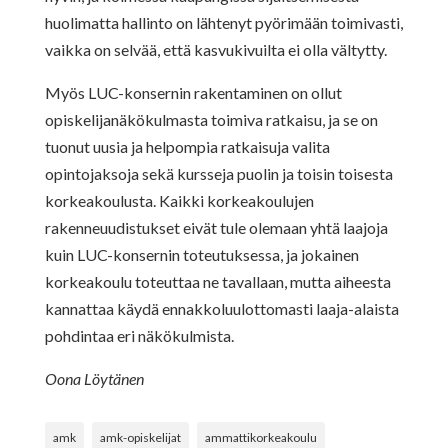
huolimatta hallinto on lähtenyt pyörimään toimivasti,
vaikka on selvää, että kasvukivuilta ei olla vältytty.
Myös LUC-konsernin rakentaminen on ollut
opiskelijanäkökulmasta toimiva ratkaisu, ja se on
tuonut uusia ja helpompia ratkaisuja valita
opintojaksoja sekä kursseja puolin ja toisin toisesta
korkeakoulusta. Kaikki korkeakoulujen
rakenneuudistukset eivät tule olemaan yhtä laajoja
kuin LUC-konsernin toteutuksessa, ja jokainen
korkeakoulu toteuttaa ne tavallaan, mutta aiheesta
kannattaa käydä ennakkoluulottomasti laaja-alaista
pohdintaa eri näkökulmista.
Oona Löytänen
amk
amk-opiskelijat
ammattikorkeakoulu