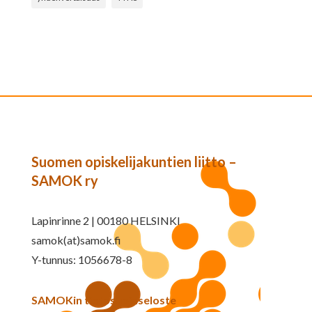
Suomen opiskelijakuntien liitto –
SAMOK ry
Lapinrinne 2 | 00180 HELSINKI
samok(at)samok.fi
Y-tunnus: 1056678-8
SAMOKin tietosuojaseloste