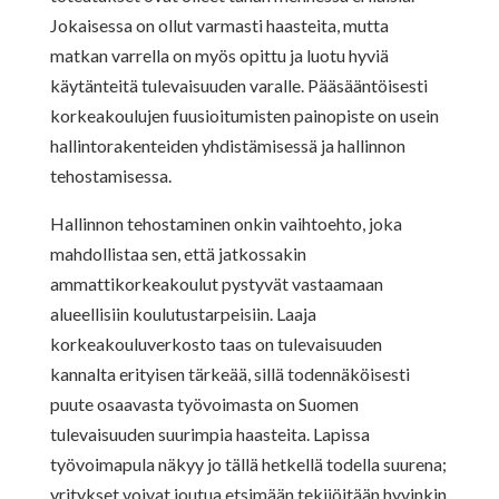
Jokaisessa on ollut varmasti haasteita, mutta
matkan varrella on myös opittu ja luotu hyviä
käytänteitä tulevaisuuden varalle. Pääsääntöisesti
korkeakoulujen fuusioitumisten painopiste on usein
hallintorakenteiden yhdistämisessä ja hallinnon
tehostamisessa.
Hallinnon tehostaminen onkin vaihtoehto, joka
mahdollistaa sen, että jatkossakin
ammattikorkeakoulut pystyvät vastaamaan
alueellisiin koulutustarpeisiin. Laaja
korkeakouluverkosto taas on tulevaisuuden
kannalta erityisen tärkeää, sillä todennäköisesti
puute osaavasta työvoimasta on Suomen
tulevaisuuden suurimpia haasteita. Lapissa
työvoimapula näkyy jo tällä hetkellä todella suurena;
yritykset voivat joutua etsimään tekijöitään hyvinkin