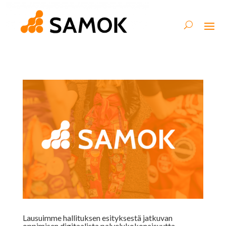
Lausuimme hallituksen esityksestä jatkuvan
oppimisen digitaalista palvelukokonaisuutta