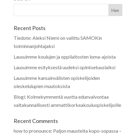
Recent Posts
Tiedote: Aleksi Niemi on valittu SAMOKin
toiminnanjohtajaksi
Lausuimme koulujen ja oppilaitosten loma-ajoista
Lausuimme esityksestä uudeksi opintoetuuslaiksi
Lausuimme kansainvälisten opiskelijoiden
oleskelulupien muutoksista
Blogi: Kolmekymmentä vuotta edunvalvontaa
valtakunnallisesti ammattikorkeakouluopiskelijoille
Recent Comments
how to pronounce
:
Paljon mausteita kopo-sopassa –