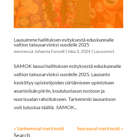
Lausuimme hallituksen esityksestä eduskunnalle
valtion talousarvioksi vuodelle 2025
mennessä
Johanna Fonsell
|
loka 3, 2024
|
Lausunnot
SAMOK lausui hallituksen esityksestä eduskunnalle
valtion talousarvioksi vuodelle 2025. Lausunto
keskittyy opiskelijoiden siirtämiseen opintotuen
asumislisän piiriin, koulutustason nostoon ja
nuorisoalan rahoitukseen. Tarkemmin lausuntoon
voit tutustua täältä. SAMOK...
« Vanhemmat merkinnät
Seuraavat merkinnät »
Search