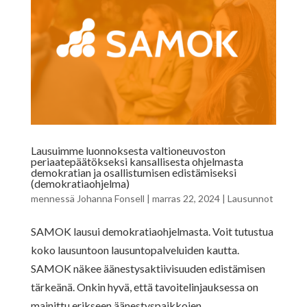
Lausuimme luonnoksesta valtioneuvoston
periaatepäätökseksi kansallisesta ohjelmasta
demokratian ja osallistumisen edistämiseksi
(demokratiaohjelma)
mennessä
Johanna Fonsell
|
marras 22, 2024
|
Lausunnot
SAMOK lausui demokratiaohjelmasta. Voit tutustua
koko lausuntoon lausuntopalveluiden kautta.
SAMOK näkee äänestysaktiivisuuden edistämisen
tärkeänä. Onkin hyvä, että tavoitelinjauksessa on
mainittu erikseen äänestyspaikkojen