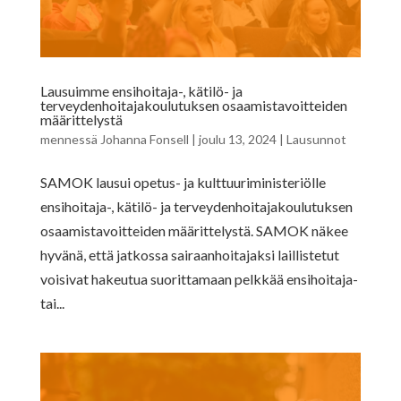
Lausuimme ensihoitaja-, kätilö- ja
terveydenhoitajakoulutuksen osaamistavoitteiden
määrittelystä
mennessä
Johanna Fonsell
|
joulu 13, 2024
|
Lausunnot
SAMOK lausui opetus- ja kulttuuriministeriölle
ensihoitaja-, kätilö- ja terveydenhoitajakoulutuksen
osaamistavoitteiden määrittelystä. SAMOK näkee
hyvänä, että jatkossa sairaanhoitajaksi laillistetut
voisivat hakeutua suorittamaan pelkkää ensihoitaja-
tai...