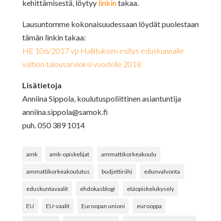
kehittämisestä, löytyy
linkin
takaa.
Lausuntomme kokonaisuudessaan löydät puolestaan
tämän linkin takaa:
HE 106/2017 vp Hallituksen esitys eduskunnalle
valtion talousarvioksi vuodelle 2018
Lisätietoja
Anniina Sippola, koulutuspoliittinen asiantuntija
anniina.sippola@samok.fi
puh. 050 389 1014
amk
amk-opiskelijat
ammattikorkeakoulu
ammattikorkeakoulutus
budjettiriihi
edunvalvonta
eduskuntavaalit
ehdokasblogi
etäopiskelukysely
EU
EU-vaalit
Euroopan unioni
eurooppa