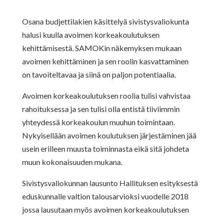
Osana budjettilakien käsittelyä sivistysvaliokunta
halusi kuulla avoimen korkeakoulutuksen
kehittämisestä. SAMOKin näkemyksen mukaan
avoimen kehittäminen ja sen roolin kasvattaminen
on tavoiteltavaa ja siinä on paljon potentiaalia.
Avoimen korkeakoulutuksen roolia tulisi vahvistaa
rahoituksessa ja sen tulisi olla entistä tiiviimmin
yhteydessä korkeakoulun muuhun toimintaan.
Nykyisellään avoimen koulutuksen järjestäminen jää
usein erilleen muusta toiminnasta eikä sitä johdeta
muun kokonaisuuden mukana.
Sivistysvaliokunnan lausunto Hallituksen esityksestä
eduskunnalle valtion talousarvioksi vuodelle 2018
jossa lausutaan myös avoimen korkeakoulutuksen