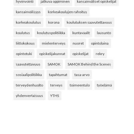
hyvinvointi
jatkuva oppiminen
kansainväliset opiskelijat
kansainvälisyys
korkeakoulujen rahoitus
korkeakoulutus
korona
koulutuksen saavutettavuus
koulutus
koulutuspolitiikka
kuntavaalit
lausunto
liittokokous
mielenterveys
nuoret
opintolaina
opintotuki
opiskelijakunnat
opiskelijat
rekry
saavutettavuus
SAMOK
SAMOK Behind the Scenes
sosiaalipolitiikka
tapahtumat
tasa-arvo
terveydenhuolto
terveys
toimeentulo
työelämä
yhdenvertaisuus
YTHS