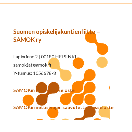
Suomen opiskelijakuntien liitto –
SAMOK ry
Lapinrinne 2 | 00180 HELSINKI
samok(at)samok.fi
Y-tunnus: 1056678-8
SAMOKin tietosuojaseloste
SAMOKin nettisivujen saavutettavuusseloste