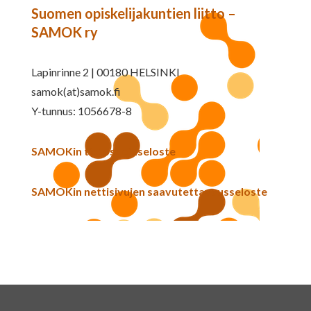
Suomen opiskelijakuntien liitto –
SAMOK ry
Lapinrinne 2 | 00180 HELSINKI
samok(at)samok.fi
Y-tunnus: 1056678-8
SAMOKin tietosuojaseloste
SAMOKin nettisivujen saavutettavuusseloste