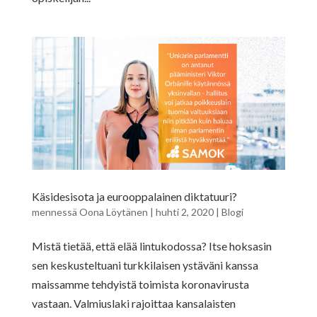
Käsidesisota ja eurooppalainen diktatuuri?
mennessä
Oona Löytänen
|
huhti 2, 2020
|
Blogi
Mistä tietää, että elää lintukodossa? Itse hoksasin
sen keskusteltuani turkkilaisen ystäväni kanssa
maissamme tehdyistä toimista koronavirusta
vastaan. Valmiuslaki rajoittaa kansalaisten