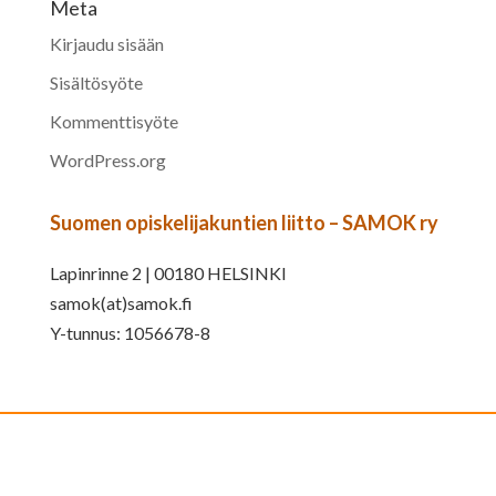
Meta
Kirjaudu sisään
Sisältösyöte
Kommenttisyöte
WordPress.org
Suomen opiskelijakuntien liitto – SAMOK ry
Lapinrinne 2 | 00180 HELSINKI
samok(at)samok.fi
Y-tunnus: 1056678-8