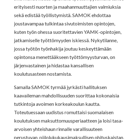
erityisesti nuorten ja maahanmuuttajien valmiuksia
sekä edistää työllistymistä. SAMOK ehdottaa
joustavampaa tulkintaa sivutoimisten opintojen,
kuten työn ohessa suoritettavien YAMK-opintojen,
jatkamiselle työttömyyden iskiessä. Nykytilanne,
jossa työtön työnhakija joutuu keskeyttämään
opintonsa menettääkseen työttömyysturvan, on
järjenvastainen ja hidastaa kansallisen
koulutusasteen nostamista.
Samalla SAMOK tyrmää jyrkästi hallituksen
kaavaileman mahdollisuuden suorittaa kokonaisia
tutkintoja avoimen korkeakoulun kautta.
Toteutuessaan uudistus romuttaisi suomalaisen
koulutuksen maksuttomuusperiaatteen ja loisi tasa-
arvoisen yhteishaun rinnalle varallisuuteen
perustuvan, piilolukukausimaksullisen ohituskaistan.