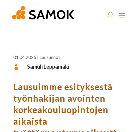
01.04.2026
|
Lausunnot
Samuli Leppämäki

Lausuimme esityksestä
työnhakijan avointen
korkeakouluopintojen
aikaista