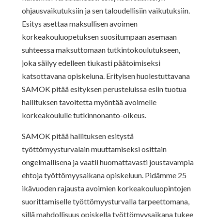
ohjausvaikutuksiin ja sen taloudellisiin vaikutuksiin.
Esitys asettaa maksullisen avoimen
korkeakouluopetuksen suositumpaan asemaan
suhteessa maksuttomaan tutkintokoulutukseen,
joka säilyy edelleen tiukasti päätoimiseksi
katsottavana opiskeluna. Erityisen huolestuttavana
SAMOK pitää esityksen perusteluissa esiin tuotua
hallituksen tavoitetta myöntää avoimelle
korkeakoululle tutkinnonanto-oikeus.
SAMOK pitää hallituksen esitystä
työttömyysturvalain muuttamiseksi osittain
ongelmallisena ja vaatii huomattavasti joustavampia
ehtoja työttömyysaikana opiskeluun. Pidämme 25
ikävuoden rajausta avoimien korkeakouluopintojen
suorittamiselle työttömyysturvalla tarpeettomana,
sillä mahdollisuus opiskella työttömyysaikana tukee