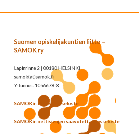
Suomen opiskelijakuntien liitto –
SAMOK ry
Lapinrinne 2 | 00180 HELSINKI
samok(at)samok.fi
Y-tunnus: 1056678-8
SAMOKin tietosuojaseloste
SAMOKin nettisivujen saavutettavuusseloste