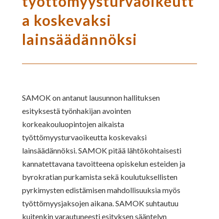
työttömyysturvaoikeutt
a koskevaksi
lainsäädännöksi
SAMOK on antanut lausunnon hallituksen
esityksestä työnhakijan avointen
korkeakouluopintojen aikaista
työttömyysturvaoikeutta koskevaksi
lainsäädännöksi. SAMOK pitää lähtökohtaisesti
kannatettavana tavoitteena opiskelun esteiden ja
byrokratian purkamista sekä koulutuksellisten
pyrkimysten edistämisen mahdollisuuksia myös
työttömyysjaksojen aikana. SAMOK suhtautuu
kuitenkin varautuneesti esityksen sääntelyn