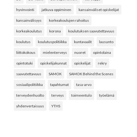
hyvinvointi
jatkuva oppiminen
kansainväliset opiskelijat
kansainvälisyys
korkeakoulujen rahoitus
korkeakoulutus
korona
koulutuksen saavutettavuus
koulutus
koulutuspolitiikka
kuntavaalit
lausunto
liittokokous
mielenterveys
nuoret
opintolaina
opintotuki
opiskelijakunnat
opiskelijat
rekry
saavutettavuus
SAMOK
SAMOK Behind the Scenes
sosiaalipolitiikka
tapahtumat
tasa-arvo
terveydenhuolto
terveys
toimeentulo
työelämä
yhdenvertaisuus
YTHS