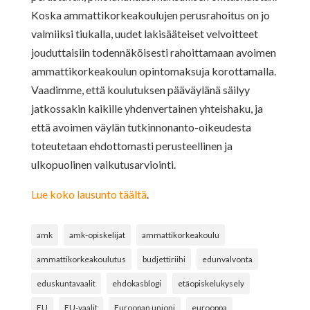
Koska ammattikorkeakoulujen perusrahoitus on jo
valmiiksi tiukalla, uudet lakisääteiset velvoitteet
jouduttaisiin todennäköisesti rahoittamaan avoimen
ammattikorkeakoulun opintomaksuja korottamalla.
Vaadimme, että koulutuksen pääväylänä säilyy
jatkossakin kaikille yhdenvertainen yhteishaku, ja
että avoimen väylän tutkinnonanto-oikeudesta
toteutetaan ehdottomasti perusteellinen ja
ulkopuolinen vaikutusarviointi.
Lue koko lausunto täältä
.
amk
amk-opiskelijat
ammattikorkeakoulu
ammattikorkeakoulutus
budjettiriihi
edunvalvonta
eduskuntavaalit
ehdokasblogi
etäopiskelukysely
EU
EU-vaalit
Euroopan unioni
eurooppa