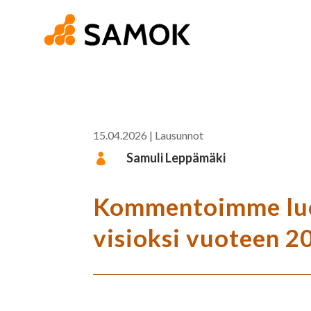
15.04.2026
|
Lausunnot
Samuli Leppämäki

Kommentoimme luo
visioksi vuoteen 2