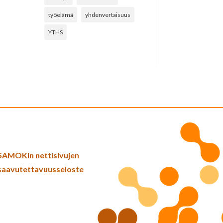
työelämä
yhdenvertaisuus
YTHS
SAMOKin nettisivujen
saavutettavuusseloste