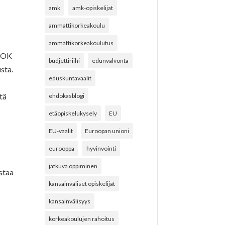
amk
amk-opiskelijat
ammattikorkeakoulu
ammattikorkeakoulutus
AMOK
budjettiriihi
edunvalvonta
sta.
eduskuntavaalit
tä
ehdokasblogi
etäopiskelukysely
EU
EU-vaalit
Euroopan unioni
eurooppa
hyvinvointi
jatkuva oppiminen
staa
kansainväliset opiskelijat
kansainvälisyys
korkeakoulujen rahoitus