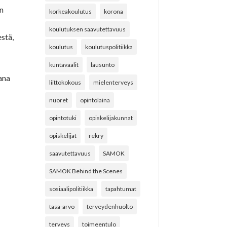
en
korkeakoulutus
korona
koulutuksen saavutettavuus
stä,
koulutus
koulutuspolitiikka
kuntavaalit
lausunto
ana
liittokokous
mielenterveys
nuoret
opintolaina
opintotuki
opiskelijakunnat
opiskelijat
rekry
saavutettavuus
SAMOK
SAMOK Behind the Scenes
sosiaalipolitiikka
tapahtumat
tasa-arvo
terveydenhuolto
terveys
toimeentulo