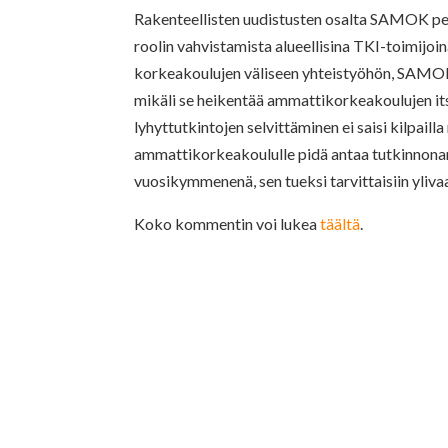
Rakenteellisten uudistusten osalta SAMOK pe
roolin vahvistamista alueellisina TKI-toimijoi
korkeakoulujen väliseen yhteistyöhön, SAMOK 
mikäli se heikentää ammattikorkeakoulujen itse
lyhyttutkintojen selvittäminen ei saisi kilpail
ammattikorkeakoululle pidä antaa tutkinnonant
vuosikymmenenä, sen tueksi tarvittaisiin yliv
Koko kommentin voi lukea
täältä
.