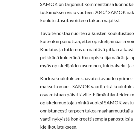
SAMOK on tarjonnut kommenttinsa luonnokses
tutkimuksen visio vuoteen 2040”. SAMOK näke
koulutustasotavoitteen takana vajaiksi.
Tavoite nostaa nuorten aikuisten koulutustas
kuitenkin painottaa, ettei opiskelijamääriä vo
Koulutus ja tutkimus on nähtävä pitkän aikaväl
pelkkänä kulueränä. Kun opiskelijamäärät ja o
myös opiskelijoiden asuminen, tukipalvelut ja
Korkeakoulutuksen saavutettavuuden ytimessä
maksuttomuus. SAMOK vaatii, että koulutuksen
osaamistaan päivittäville. Elämäntilanteiden m
opiskelumuotoja, minkä vuoksi SAMOK vastustaa
onnistuneesti tarpeen tukea maahanmuuttajia 
vaatii nykyistä konkreettisempia panostuksia 
kielikoulutukseen.