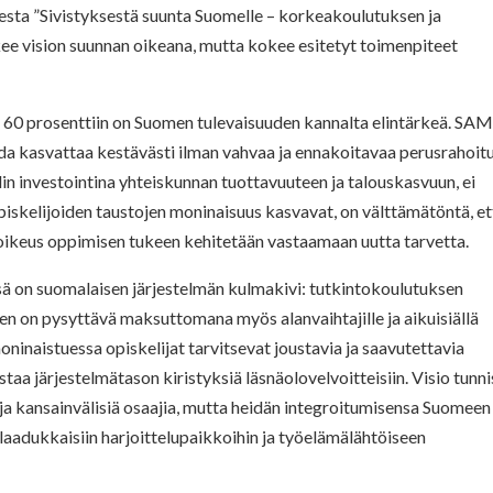
ta ”Sivistyksestä suunta Suomelle – korkeakoulutuksen ja
e vision suunnan oikeana, mutta kokee esitetyt toimenpiteet
o 60 prosenttiin on Suomen tulevaisuuden kannalta elintärkeä. S
ida kasvattaa kestävästi ilman vahvaa ja ennakoitavaa perusrahoitu
in investointina yhteiskunnan tuottavuuteen ja talouskasvuun, ei
piskelijoiden taustojen moninaisuus kasvavat, on välttämätöntä, et
 oikeus oppimisen tukeen kehitetään vastaamaan uutta tarvetta.
 on suomalaisen järjestelmän kulmakivi: tutkintokoulutuksen
 on pysyttävä maksuttomana myös alanvaihtajille ja aikuisiällä
oninaistuessa opiskelijat tarvitsevat joustavia ja saavutettavia
 järjestelmätason kiristyksiä läsnäolovelvoitteisiin. Visio tunni
ja kansainvälisiä osaajia, mutta heidän integroitumisensa Suomeen
laadukkaisiin harjoittelupaikkoihin ja työelämälähtöiseen