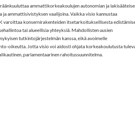
räänkuuluttaa ammattikorkeakoulujen autonomian ja lakisääteis
na ja ammattisivistyksen vaalijoina. Vaikka visio kannustaa
varoittaa konsernirakenteiden itsetarkoituksellisesta edistämise
hallintoa tai alueellisia yhteyksiä. Mahdollisten uusien
la nykyisen tutkintojärjestelmän kanssa, eikä avoimelle
o-oikeutta. Jotta visio voi aidosti ohjata korkeakoulutusta tulev
aalikautinen, parlamentaarinen rahoitussuunnitelma.