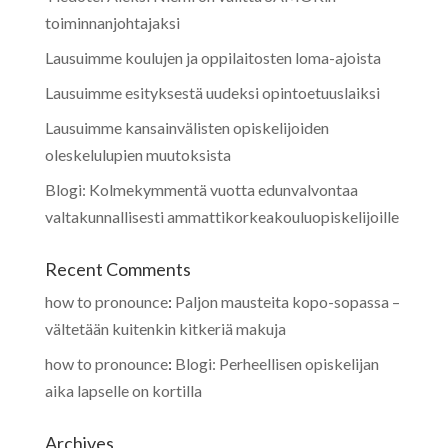
toiminnanjohtajaksi
Lausuimme koulujen ja oppilaitosten loma-ajoista
Lausuimme esityksestä uudeksi opintoetuuslaiksi
Lausuimme kansainvälisten opiskelijoiden
oleskelulupien muutoksista
Blogi: Kolmekymmentä vuotta edunvalvontaa
valtakunnallisesti ammattikorkeakouluopiskelijoille
Recent Comments
how to pronounce
:
Paljon mausteita kopo-sopassa –
vältetään kuitenkin kitkeriä makuja
how to pronounce
:
Blogi: Perheellisen opiskelijan
aika lapselle on kortilla
Archives