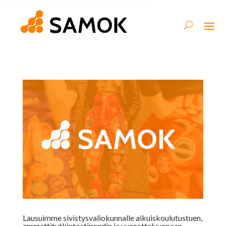
Lausuimme sivistysvaliokunnalle aikuiskoulutustuen,
ammattitutkintostipendin ja vuorotteluvapaan