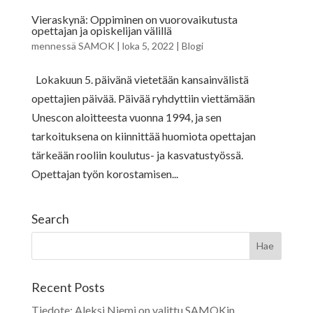
Vieraskynä: Oppiminen on vuorovaikutusta
opettajan ja opiskelijan välillä
mennessä
SAMOK
|
loka 5, 2022
|
Blogi
Lokakuun 5. päivänä vietetään kansainvälistä
opettajien päivää. Päivää ryhdyttiin viettämään
Unescon aloitteesta vuonna 1994, ja sen
tarkoituksena on kiinnittää huomiota opettajan
tärkeään rooliin koulutus- ja kasvatustyössä.
Opettajan työn korostamisen...
Search
Recent Posts
Tiedote: Aleksi Niemi on valittu SAMOKin