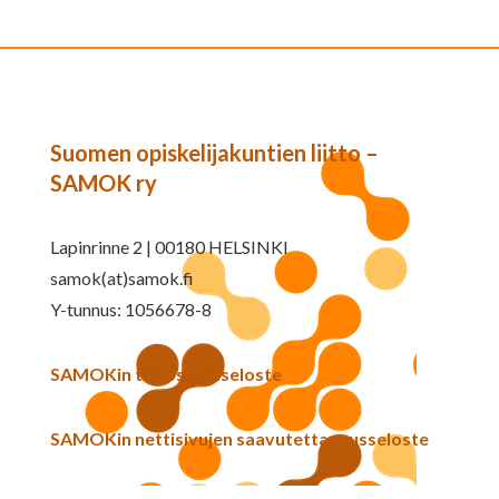
Suomen opiskelijakuntien liitto –
SAMOK ry
Lapinrinne 2 | 00180 HELSINKI
samok(at)samok.fi
Y-tunnus: 1056678-8
SAMOKin tietosuojaseloste
SAMOKin nettisivujen saavutettavuusseloste