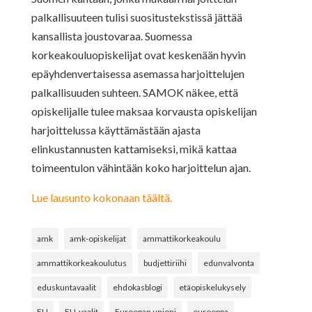
palkallisuuteen tulisi suositustekstissä jättää
kansallista joustovaraa. Suomessa
korkeakouluopiskelijat ovat keskenään hyvin
epäyhdenvertaisessa asemassa harjoittelujen
palkallisuuden suhteen. SAMOK näkee, että
opiskelijalle tulee maksaa korvausta opiskelijan
harjoittelussa käyttämästään ajasta
elinkustannusten kattamiseksi, mikä kattaa
toimeentulon vähintään koko harjoittelun ajan.
Lue lausunto kokonaan täältä.
amk
amk-opiskelijat
ammattikorkeakoulu
ammattikorkeakoulutus
budjettiriihi
edunvalvonta
eduskuntavaalit
ehdokasblogi
etäopiskelukysely
EU
EU-vaalit
Euroopan unioni
eurooppa