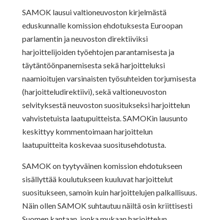
SAMOK lausui valtioneuvoston kirjelmästä
eduskunnalle komission ehdotuksesta Euroopan
parlamentin ja neuvoston direktiiviksi
harjoittelijoiden työehtojen parantamisesta ja
täytäntöönpanemisesta sekä harjoitteluksi
naamioitujen varsinaisten työsuhteiden torjumisesta
(harjoitteludirektiivi), sekä valtioneuvoston
selvityksestä neuvoston suositukseksi harjoittelun
vahvistetuista laatupuitteista. SAMOKin lausunto
keskittyy kommentoimaan harjoittelun
laatupuitteita koskevaa suositusehdotusta.
SAMOK on tyytyväinen komission ehdotukseen
sisällyttää koulutukseen kuuluvat harjoittelut
suositukseen, samoin kuin harjoittelujen palkallisuus.
Näin ollen SAMOK suhtautuu näiltä osin kriittisesti
Suomen kantaan, jonka mukaan harjoittelun