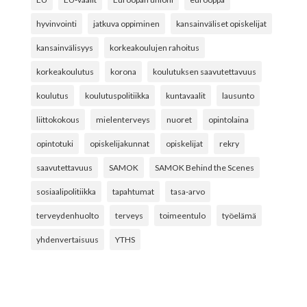
hyvinvointi
jatkuva oppiminen
kansainväliset opiskelijat
kansainvälisyys
korkeakoulujen rahoitus
korkeakoulutus
korona
koulutuksen saavutettavuus
koulutus
koulutuspolitiikka
kuntavaalit
lausunto
liittokokous
mielenterveys
nuoret
opintolaina
opintotuki
opiskelijakunnat
opiskelijat
rekry
saavutettavuus
SAMOK
SAMOK Behind the Scenes
sosiaalipolitiikka
tapahtumat
tasa-arvo
terveydenhuolto
terveys
toimeentulo
työelämä
yhdenvertaisuus
YTHS