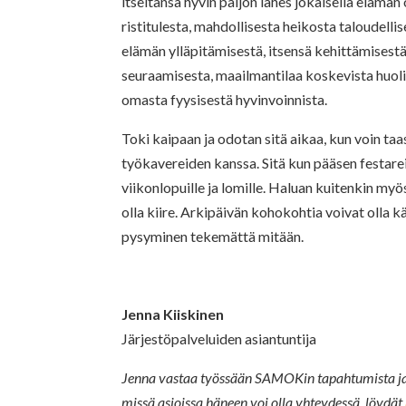
itseltänsä hyvin paljon lähes jokaisella elämän
ristitulesta, mahdollisesta heikosta taloudelli
elämän ylläpitämisestä, itsensä kehittämisestä
seuraamisesta, maailmantilaa koskevista huoli
omasta fyysisestä hyvinvoinnista.
Toki kaipaan ja odotan sitä aikaa, kun voin ta
työkavereiden kanssa. Sitä kun pääsen festarei
viikonlopuille ja lomille. Haluan kuitenkin myös
olla kiire. Arkipäivän kohokohtia voivat olla kä
pysyminen tekemättä mitään.
Jenna Kiiskinen
Järjestöpalveluiden asiantuntija
Jenna vastaa työssään SAMOKin tapahtumista ja l
missä asioissa häneen voi olla yhteydessä, löydät