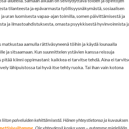
 osa-alueella. Samaan aikaan on selviydyttävä töiden ja opintojen
sesta tilanteesta ja epävarmasta työllisyysnäkymästä, sosiaalisen
 ja uran luomisesta vapaa-ajan toimilla, somen päivittämisestä ja
sta ja ilmastoahdistuksesta, omasta psyykkisestä hyvinvoinnista j
as matkustaa aamulla rättiväsyneenä töihin ja käydä lounaalla
lle ja sitsaamaan. Kun suunnittelen ystävien kanssa reissuja
 pitää kiinni oppimastani: kaikkea ei tarvitse tehdä. Aina ei tarvits
vely lähipuistossa tai hyvä itse tehty ruoka. Tai ihan vain kotona
iiton palveluiden kehittämisestä. Hänen yhteystietonsa ja kuvauksen s
nettisivuiltamme
.
Ole yhteydessä koska vaan – autamme mielellään