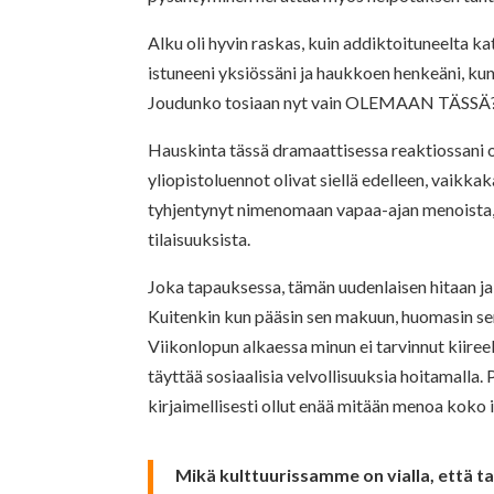
Alku oli hyvin raskas, kuin addiktoituneelta ka
istuneeni yksiössäni ja haukkoen henkeäni, kun 
Joudunko tosiaan nyt vain OLEMAAN TÄSSÄ
Hauskinta tässä dramaattisessa reaktiossani on 
yliopistoluennot olivat siellä edelleen, vaikkak
tyhjentynyt nimenomaan vapaa-ajan menoista, it
tilaisuuksista.
Joka tapauksessa, tämän uudenlaisen hitaan ja 
Kuitenkin kun pääsin sen makuun, huomasin sen 
Viikonlopun alkaessa minun ei tarvinnut kiireel
täyttää sosiaalisia velvollisuuksia hoitamalla. 
kirjaimellisesti ollut enää mitään menoa koko 
Mikä kulttuurissamme on vialla, että t