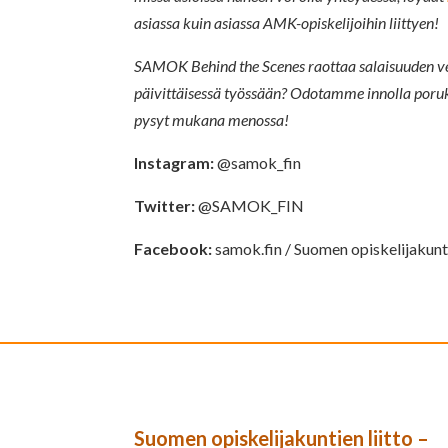
asiassa kuin asiassa AMK-opiskelijoihin liittyen!
SAMOK Behind the Scenes raottaa salaisuuden ver
päivittäisessä työssään? Odotamme innolla poru
pysyt mukana menossa!
Instagram:
@samok_fin
Twitter:
@SAMOK_FIN
Facebook:
samok.fin / Suomen opiskelijakunt
Suomen opiskelijakuntien liitto –