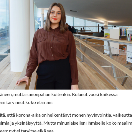
 ääneen, mutta sanonpahan kuitenkin. Kulunut vuosi kaikessa
äni tarvinnut koko elämäni.
sitä, että korona-aika on heikentänyt monen hyvinvointia, vaikeutt
elmia ja yksinäisyyttä. Mutta minunlaiselleni ihmiselle koko maail
n: nyt ei tarvitse eikä saa.