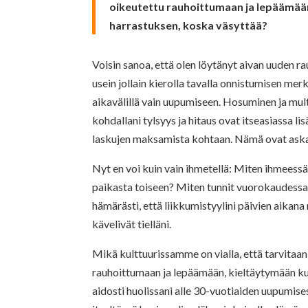
oikeutettu rauhoittumaan ja lepäämään,
harrastuksen, koska väsyttää?
Voisin sanoa, että olen löytänyt aivan uuden ra
usein jollain kierolla tavalla onnistumisen mer
aikavälillä vain uupumiseen. Hosuminen ja mul
kohdallani tylsyys ja hitaus ovat itseasiassa li
laskujen maksamista kohtaan. Nämä ovat askareita
Nyt en voi kuin vain ihmetellä: Miten ihmeessä
paikasta toiseen? Miten tunnit vuorokaudessa
hämärästi, että liikkumistyylini päivien aikana m
kävelivät tielläni.
Mikä kulttuurissamme on vialla, että tarvitaa
rauhoittumaan ja lepäämään, kieltäytymään kut
aidosti huolissani alle 30-vuotiaiden uupumises