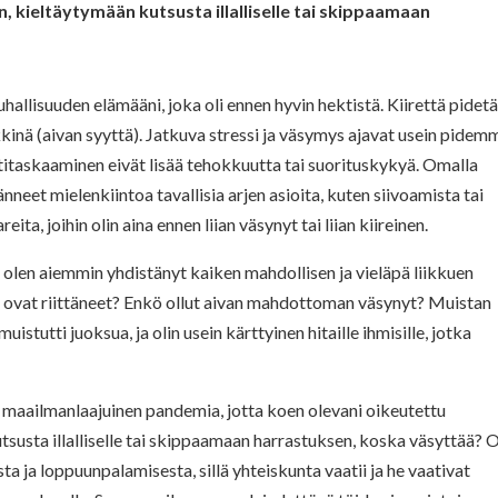
 kieltäytymään kutsusta illalliselle tai skippaamaan
uhallisuuden elämääni, joka oli ennen hyvin hektistä. Kiirettä pidet
kkinä (aivan syyttä). Jatkuva stressi ja väsymys ajavat usein pidem
titaskaaminen eivät lisää tehokkuutta tai suorituskykyä. Omalla
sänneet mielenkiintoa tavallisia arjen asioita, kuten siivoamista tai
, joihin olin aina ennen liian väsynyt tai liian kiireinen.
 olen aiemmin yhdistänyt kaiken mahdollisen ja vieläpä liikkuen
 ovat riittäneet? Enkö ollut aivan mahdottoman väsynyt? Muistan
uistutti juoksua, ja olin usein kärttyinen hitaille ihmisille, jotka
n maailmanlaajuinen pandemia, jotta koen olevani oikeutettu
susta illalliselle tai skippaamaan harrastuksen, koska väsyttää? 
ta ja loppuunpalamisesta, sillä yhteiskunta vaatii ja he vaativat