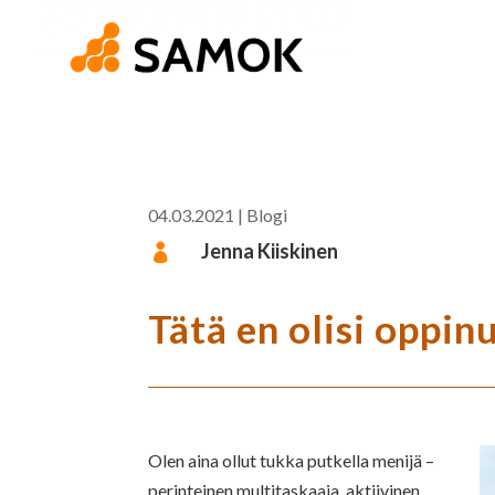
04.03.2021
|
Blogi
Jenna Kiiskinen

Tätä en olisi oppi
Olen aina ollut tukka putkella menijä –
perinteinen multitaskaaja, aktiivinen