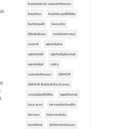
koulutuksen saavutettavuus
sti
koulutus
koulutuspolitiikka
kuntavaalit
lausunto
liittokokous
mielenterveys
nuoret
opintolaina
opintotuki
opiskelijakunnat
opiskelijat
rekry
saavutettavuus
SAMOK
i.
SAMOK Behind the Scenes
t
sosiaalipolitiikka
tapahtumat
i
tasa-arvo
terveydenhuolto
terveys
toimeentulo
työelämä
yhdenvertaisuus