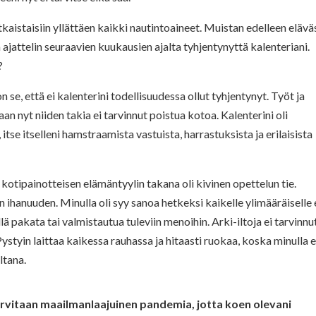
tkaistaisiin yllättäen kaikki nautintoaineet. Muistan edelleen elävä
ajattelin seuraavien kuukausien ajalta tyhjentynyttä kalenteriani.
?
se, että ei kalenterini todellisuudessa ollut tyhjentynyt. Työt ja
aan nyt niiden takia ei tarvinnut poistua kotoa. Kalenterini oli
se itselleni hamstraamista vastuista, harrastuksista ja erilaisista
kotipainotteisen elämäntyylin takana oli kivinen opettelun tie.
ihanuuden. Minulla oli syy sanoa hetkeksi kaikelle ylimääräiselle e
lä pakata tai valmistautua tuleviin menoihin. Arki-iltoja ei tarvinnu
Pystyin laittaa kaikessa rauhassa ja hitaasti ruokaa, koska minulla e
iltana.
arvitaan maailmanlaajuinen pandemia, jotta koen olevani