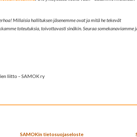
hoa! Millaisia hallituksen jäsenemme ovat ja mitä he tekevät
kkamme toteutuksia, toivottavasti sinäkin. Seuraa somekanaviamme j
ien liitto – SAMOK ry
SAMOKin tietosuojaseloste