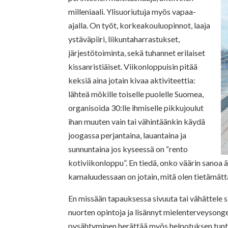
milleniaa
li. Ylisuoriutuja myös vapaa-
ajalla. On työt, korkeakouluopinnot, laaja
ystäväpiiri, liikuntaharrastukset,
järjestötoiminta, sekä tuhannet er
ilaiset
kissanristiäiset. Viikonloppuisin pitää
keksiä aina jotain kivaa
aktiviteettia:
lähteä mökille toiselle puolelle Suomea,
organisoida 30:lle ihmiselle pikkujoulut
ihan muuten vain tai vähintäänkin käydä
joogassa perjantaina, lauantaina ja
sunnuntaina jos kyseessä on “rento
kotiviikonloppu”. En tiedä, onko väärin sanoa
kamaluudessaan on jotain, mitä olen tietämätt
En missään tapauksessa sivuuta tai vähättele 
nuorten opintoja ja lisännyt mielenterveysong
pysähtyminen herättää myös helpotuksen tuntee