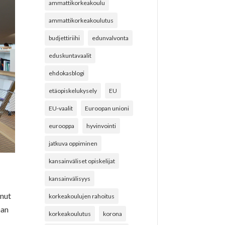
ammattikorkeakoulu
ammattikorkeakoulutus
budjettiriihi
edunvalvonta
eduskuntavaalit
ehdokasblogi
etäopiskelukysely
EU
EU-vaalit
Euroopan unioni
eurooppa
hyvinvointi
jatkuva oppiminen
kansainväliset opiskelijat
kansainvälisyys
anut
korkeakoulujen rahoitus
man
korkeakoulutus
korona