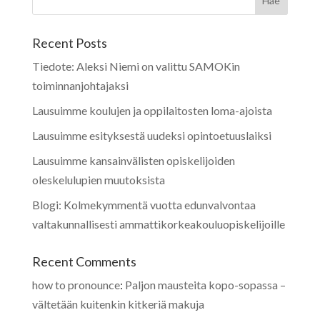
Recent Posts
Tiedote: Aleksi Niemi on valittu SAMOKin
toiminnanjohtajaksi
Lausuimme koulujen ja oppilaitosten loma-ajoista
Lausuimme esityksestä uudeksi opintoetuuslaiksi
Lausuimme kansainvälisten opiskelijoiden
oleskelulupien muutoksista
Blogi: Kolmekymmentä vuotta edunvalvontaa
valtakunnallisesti ammattikorkeakouluopiskelijoille
Recent Comments
how to pronounce
:
Paljon mausteita kopo-sopassa –
vältetään kuitenkin kitkeriä makuja