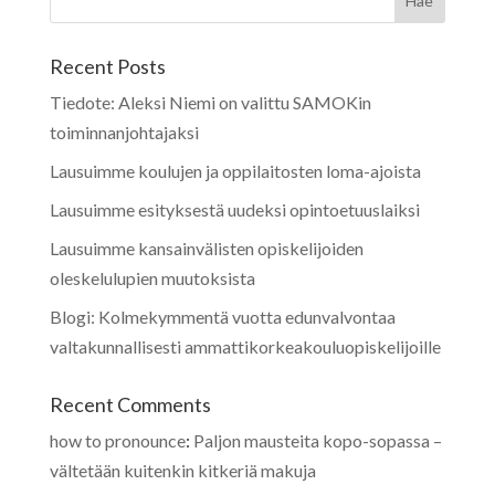
Recent Posts
Tiedote: Aleksi Niemi on valittu SAMOKin
toiminnanjohtajaksi
Lausuimme koulujen ja oppilaitosten loma-ajoista
Lausuimme esityksestä uudeksi opintoetuuslaiksi
Lausuimme kansainvälisten opiskelijoiden
oleskelulupien muutoksista
Blogi: Kolmekymmentä vuotta edunvalvontaa
valtakunnallisesti ammattikorkeakouluopiskelijoille
Recent Comments
how to pronounce
:
Paljon mausteita kopo-sopassa –
vältetään kuitenkin kitkeriä makuja