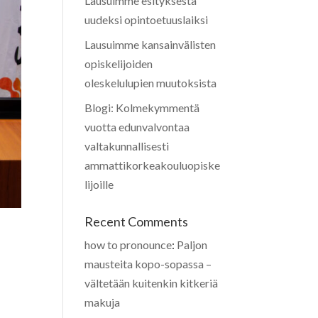
Lausuimme esityksestä
uudeksi opintoetuuslaiksi
Lausuimme kansainvälisten
opiskelijoiden
oleskelulupien muutoksista
Blogi: Kolmekymmentä
vuotta edunvalvontaa
valtakunnallisesti
ammattikorkeakouluopiske
lijoille
Recent Comments
how to pronounce
:
Paljon
mausteita kopo-sopassa –
vältetään kuitenkin kitkeriä
makuja