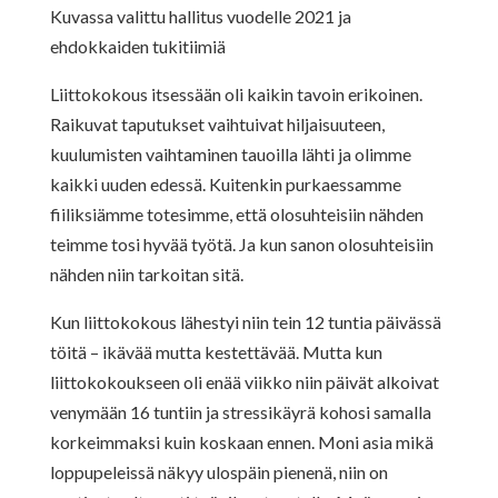
Kuvassa valittu hallitus vuodelle 2021 ja
ehdokkaiden tukitiimiä
Liittokokous itsessään oli kaikin tavoin erikoinen.
Raikuvat taputukset vaihtuivat hiljaisuuteen,
kuulumisten vaihtaminen tauoilla lähti ja olimme
kaikki uuden edessä. Kuitenkin purkaessamme
fiiliksiämme totesimme, että olosuhteisiin nähden
teimme tosi hyvää työtä. Ja kun sanon olosuhteisiin
nähden niin tarkoitan sitä.
Kun liittokokous lähestyi niin tein 12 tuntia päivässä
töitä – ikävää mutta kestettävää. Mutta kun
liittokokoukseen oli enää viikko niin päivät alkoivat
venymään 16 tuntiin ja stressikäyrä kohosi samalla
korkeimmaksi kuin koskaan ennen. Moni asia mikä
loppupeleissä näkyy ulospäin pienenä, niin on