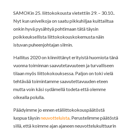
SAMOKin 25. liittokokousta vietettiin 29. – 30.10..
Nyt kun univelkoja on saatu pikkuhiljaa kuittailtua
onkin hyvä pysähtyä pohtimaan tätä täysin
poikkeuksellista liittokokouskokemusta näin
istuvan puheenjohtajan silmin.
Hallitus 2020 on kiinnittänyt erityistä huomiota tänä
vuonna toiminnan saavutetavuuteen ja turvalliseen
tilaan myös liittokokouksessa. Paljon on toki vielä
tehtävää toimintamme saavutettavuuden eteen
mutta voin käsi sydämellä todeta että olemme
oikealla polulla.
Päädyimme jo ennen etäliittokokouspäätöstä
luopua täysin
neuvotteluista
. Perustelimme päätöstä
sillä, että koimme ajan ajaneen neuvottelukulttuurin