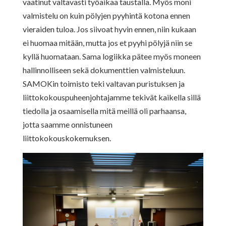
vaatinut valtavasti työaikaa taustalla. Myös moni
valmistelu on kuin pölyjen pyyhintä kotona ennen
vieraiden tuloa. Jos siivoat hyvin ennen, niin kukaan
ei huomaa mitään, mutta jos et pyyhi pölyjä niin se
kyllä huomataan. Sama logiikka pätee myös moneen
hallinnolliseen sekä dokumenttien valmisteluun.
SAMOKin toimisto teki valtavan puristuksen ja
liittokokouspuheenjohtajamme tekivät kaikella sillä
tiedolla ja osaamisella mitä meillä oli parhaansa,
jotta saamme onnistuneen
liittokokouskokemuksen.