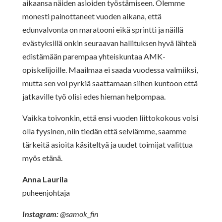
aikaansa näiden asioiden työstämiseen. Olemme
monesti painottaneet vuoden aikana, että
edunvalvonta on maratooni eikä sprintti ja näillä
evästyksillä onkin seuraavan hallituksen hyvä lähteä
edistämään parempaa yhteiskuntaa AMK-
opiskelijoille. Maailmaa ei saada vuodessa valmiiksi,
mutta sen voi pyrkiä saattamaan siihen kuntoon että
jatkaville työ olisi edes hieman helpompaa.
Vaikka toivonkin, että ensi vuoden liittokokous voisi
olla fyysinen, niin tiedän että selviämme, saamme
tärkeitä asioita käsiteltyä ja uudet toimijat valittua
myös etänä.
Anna Laurila
puheenjohtaja
Instagram:
@samok_fin