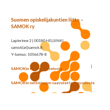
Suomen opiskelijakuntien liitto –
SAMOK ry
Lapinrinne 2 | 00180 HELSINKI
samok(at)samok.fi
Y-tunnus: 1056678-8
SAMOKin tietosuojaseloste
SAMOKin nettisivujen saavutettavuusseloste