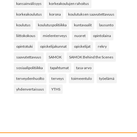
kansainvälisyys
korkeakoulujen rahoitus
korkeakoulutus
korona
koulutuksen saavutettavuus
koulutus
koulutuspolitiikka
kuntavaalit
lausunto
liittokokous
mielenterveys
nuoret
opintolaina
opintotuki
opiskelijakunnat
opiskelijat
rekry
saavutettavuus
SAMOK
SAMOK Behind the Scenes
sosiaalipolitiikka
tapahtumat
tasa-arvo
terveydenhuolto
terveys
toimeentulo
työelämä
yhdenvertaisuus
YTHS