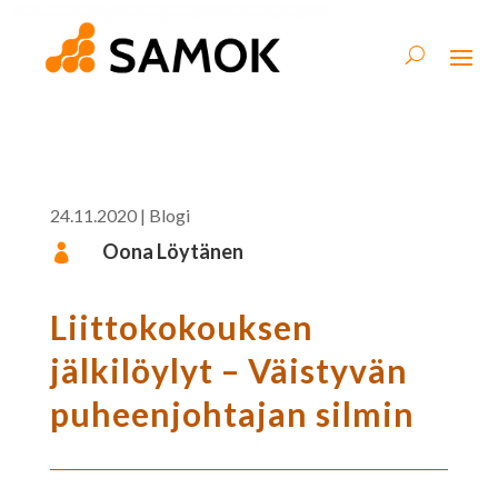
24.11.2020
|
Blogi
Oona Löytänen

Liittokokouksen
jälkilöylyt – Väistyvän
puheenjohtajan silmin