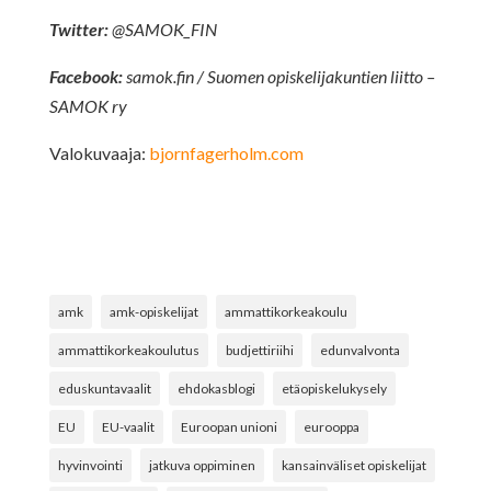
Twitter:
@SAMOK_FIN
Facebook:
samok.fin / Suomen opiskelijakuntien liitto –
SAMOK ry
Valokuvaaja:
bjornfagerholm.com
amk
amk-opiskelijat
ammattikorkeakoulu
ammattikorkeakoulutus
budjettiriihi
edunvalvonta
eduskuntavaalit
ehdokasblogi
etäopiskelukysely
EU
EU-vaalit
Euroopan unioni
eurooppa
hyvinvointi
jatkuva oppiminen
kansainväliset opiskelijat