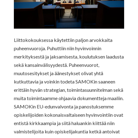
Liittokokouksessa käytettiin paljon arvokkaita
puheenvuoroja. Puhuttiin niin hyvinvoinnin
merkityksestä ja jaksamisesta, koulutuksen laadusta
sekä kansainvälisyydestä. Puheenvuorot,
muutosesitykset ja äänestykset olivat yhtä
kutkuttavia ja voinkin todeta SAMOKin saaneen
erittäin hyvän strategian, toimintasuunnitelman sekä
muita toimintaamme ohjaavia dokumentteja maaliin.
SAMOKin EU-edunvalvonta ja panostuksemme
opiskelijoiden kokonaisvaltaiseen hyvinvointiin ovat
entistä kirkkaampia ja siitä haluankin kiittää niin
valmistelijoita kuin opiskelijakuntia ketkä antoivat