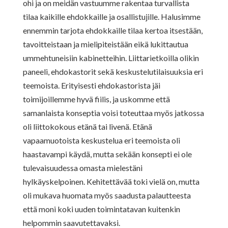
ohi ja on meidän vastuumme rakentaa turvallista
tilaa kaikille ehdokkaille ja osallistujille. Halusimme
ennemmin tarjota ehdokkaille tilaa kertoa itsestään,
tavoitteistaan ja mielipiteistään eikä lukittautua
ummehtuneisiin kabinetteihin. Liittarietkoilla olikin
paneeli, ehdokastorit sekä keskustelutilaisuuksia eri
teemoista. Erityisesti ehdokastorista jäi
toimijoillemme hyvä fiilis, ja uskomme että
samanlaista konseptia voisi toteuttaa myös jatkossa
oli liittokokous etänä tai livenä. Etänä
vapaamuotoista keskustelua eri teemoista oli
haastavampi käydä, mutta sekään konsepti ei ole
tulevaisuudessa omasta mielestäni
hylkäyskelpoinen. Kehitettävää toki vielä on, mutta
oli mukava huomata myös saadusta palautteesta
että moni koki uuden toimintatavan kuitenkin
helpommin saavutettavaksi.