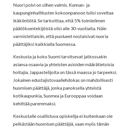
Nuori polvi on siihen valmis. Kunnan- ja
kaupunginhallitusten kokoonpanoon tulisi soveltaa
ikäkiintiötä. Se tarkoittaa, että 5% toimielimen
päätöksentekijöistä olisi alle 30-vuotiaita. Näin
varmistettaisiin, että puolueet nostaisivat nuoria
päättäjiksi kaikkialla Suomessa.
Keskusta ja koko Suomi tarvitsevat jatkossakin
asiansa osaavia ja yhteisten asioiden määrätietoisia
hoitajia. Jappastelijoita on tässä maassa jo tarpeeksi.
Jokainen edustajistovaaliehdokas on mahdollisesti
huomisen päättäjä, jonka panoksella yhteistä
kotikaupunkia, Suomea ja Eurooppaa voidaan
kehittää paremmaksi.
Keskustalle osallistuva opiskelija ei kuitenkaan ole
pelkästään huomisen päättäjiä, vaan myös tämän