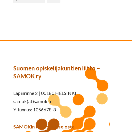
Suomen opiskelijakuntien liitto –
SAMOK ry
Lapinrinne 2 | 00180 HELSINKI
samok(at)samok.fi
Y-tunnus: 1056678-8
SAMOKin tietosuojaseloste