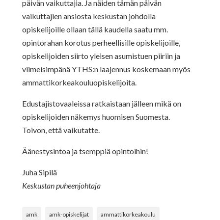
päivän vaikuttajia. Ja näiden tämän päivän
vaikuttajien ansiosta keskustan johdolla
opiskelijoille ollaan tällä kaudella saatu mm.
opintorahan korotus perheellisille opiskelijoille,
opiskelijoiden siirto yleisen asumistuen piiriin ja
viimeisimpänä YTHS:n laajennus koskemaan myös
ammattikorkeakouluopiskelijoita.
Edustajistovaaleissa ratkaistaan jälleen mikä on
opiskelijoiden näkemys huomisen Suomesta.
Toivon, että vaikutatte.
Äänestysintoa ja tsemppiä opintoihin!
Juha Sipilä
Keskustan puheenjohtaja
amk
amk-opiskelijat
ammattikorkeakoulu