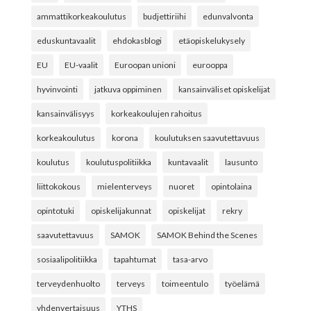
ammattikorkeakoulutus
budjettiriihi
edunvalvonta
eduskuntavaalit
ehdokasblogi
etäopiskelukysely
EU
EU-vaalit
Euroopan unioni
eurooppa
hyvinvointi
jatkuva oppiminen
kansainväliset opiskelijat
kansainvälisyys
korkeakoulujen rahoitus
korkeakoulutus
korona
koulutuksen saavutettavuus
koulutus
koulutuspolitiikka
kuntavaalit
lausunto
liittokokous
mielenterveys
nuoret
opintolaina
opintotuki
opiskelijakunnat
opiskelijat
rekry
saavutettavuus
SAMOK
SAMOK Behind the Scenes
sosiaalipolitiikka
tapahtumat
tasa-arvo
terveydenhuolto
terveys
toimeentulo
työelämä
yhdenvertaisuus
YTHS