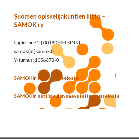
Suomen opiskelijakuntien liitto –
SAMOK ry
Lapinrinne 2 | 00180 HELSINKI
samok(at)samok.fi
Y-tunnus: 1056678-8
SAMOKin tietosuojaseloste
SAMOKin nettisivujen saavutettavuusseloste