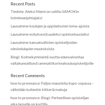
Recent Posts
Tiedote: Aleksi Niemi on valittu SAMOKin
toiminnanjohtajaksi
Lausuimme koulujen ja oppilaitosten loma-ajoista
Lausuimme esityksestä uudeksi opintoetuuslaiksi
Lausuimme kansainvälisten opiskelijoiden
oleskelulupien muutoksista
Blogi: Kolmekymmentä vuotta edunvalvontaa
valtakunnallisesti ammattikorkeakouluopiskelijoille
Recent Comments
how to pronounce
:
Paljon mausteita kopo-sopassa –
vältetään kuitenkin kitkeriä makuja
how to pronounce
:
Blogi: Perheellisen opiskelijan
aika lapselle on kortilla