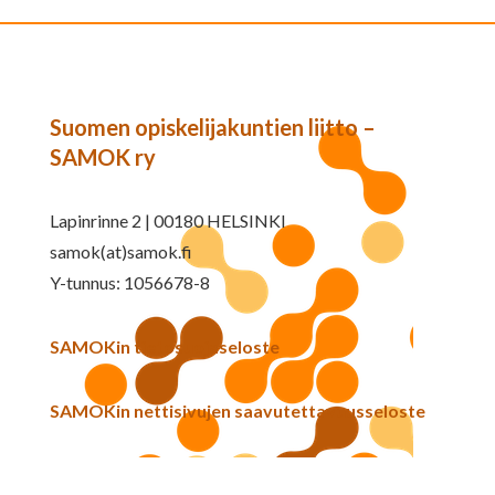
Suomen opiskelijakuntien liitto –
SAMOK ry
Lapinrinne 2 | 00180 HELSINKI
samok(at)samok.fi
Y-tunnus: 1056678-8
SAMOKin tietosuojaseloste
SAMOKin nettisivujen saavutettavuusseloste