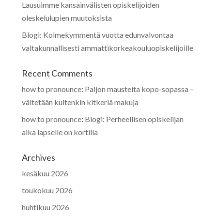
Lausuimme kansainvälisten opiskelijoiden
oleskelulupien muutoksista
Blogi: Kolmekymmentä vuotta edunvalvontaa
valtakunnallisesti ammattikorkeakouluopiskelijoille
Recent Comments
how to pronounce
:
Paljon mausteita kopo-sopassa –
vältetään kuitenkin kitkeriä makuja
how to pronounce
:
Blogi: Perheellisen opiskelijan
aika lapselle on kortilla
Archives
kesäkuu 2026
toukokuu 2026
huhtikuu 2026