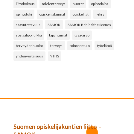
liittokokous
mielenterveys
nuoret
opintolaina
opintotuki
opiskelijakunnat
opiskelijat
rekry
saavutettavuus
SAMOK
SAMOK Behind the Scenes
sosiaalipolitiikka
tapahtumat
tasa-arvo
terveydenhuolto
terveys
toimeentulo
työelämä
yhdenvertaisuus
YTHS
Suomen opiskelijakuntien liitto –