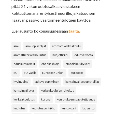
pitää 21 viikon odotusaikaa yleistukeen
kohtuuttomana, erityisesti nuorille, ja katsoo sen
lisäävän passivoivaa toimeentulotuen käyttöä.
Lue lausunto kokonaisuudessaan
täältä
.
amk
amk-opiskelijat
ammattikorkeakoulu
ammattikorkeakoulutus
budjettiriihi
edunvalvonta
eduskuntavaalit
ehdokasblogi
etäopiskelukysely
EU
EU-vaalit
Euroopan unioni
eurooppa
hyvinvointi
jatkuva oppiminen
kansainväliset opiskelijat
kansainvälisyys
korkeakoulujen rahoitus
korkeakoulutus
korona
koulutuksen saavutettavuus
koulutus
koulutuspolitiikka
kuntavaalit
lausunto