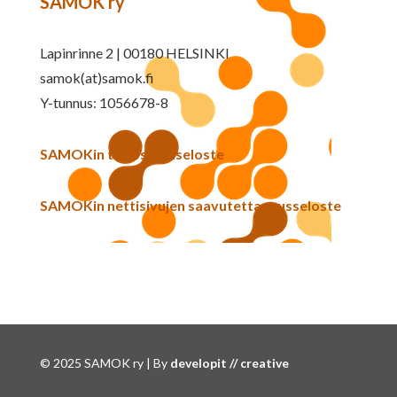
SAMOK ry
Lapinrinne 2 | 00180 HELSINKI
samok(at)samok.fi
Y-tunnus: 1056678-8
SAMOKin tietosuojaseloste
SAMOKin nettisivujen saavutettavuusseloste
© 2025 SAMOK ry | By
developit // creative