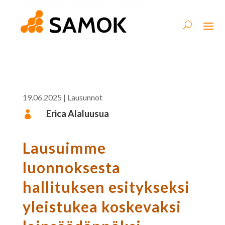
19.06.2025
|
Lausunnot
Erica Alaluusua

Lausuimme
luonnoksesta
hallituksen esitykseksi
yleistukea koskevaksi