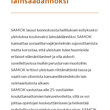
lainsäädännöksi
SAMOK lausui luonnoksesta hallituksen esitykseksi
yleistukea koskevaksi lainsäädännöksi. SAMOK
kannattaa sosiaaliturvajärjestelmän sujuvoittamista
mutta korostaa, että yleistuen tulee huomioida
erilaiset elämäntilanteet ja olla aidosti
sovellettavissa muihin perusturvan muotoihin.
SAMOK kritisoi yleistuen riittämätöntä tasoa ja
vaatii sen sitomista kansaneläkeindeksiin lain
voimaantulosta alkaen.
SAMOK vastustaa alle 25-vuotiaiden
kouluttamattomien hakuvelvoitetta, sillä se voi
johtaa opintojen keskeyttämiseen ja heikentää
mahdollisuuksia mieluisaan koulutusalaan. SAMOK