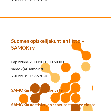
Suomen opiskelijakuntien liitto –
SAMOK ry
Lapinrinne 2 | 00180 HELSINKI
samok(at)samok.fi
Y-tunnus: 1056678-8
SAMOKin tietosuojaseloste
SAMOKin nettisivujen saavutettavuusseloste