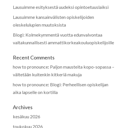
Lausuimme esityksestä uudeksi opintoetuuslaiksi
Lausuimme kansainvälisten opiskelijoiden
oleskelulupien muutoksista
Blogi: Kolmekymmentä vuotta edunvalvontaa
valtakunnallisesti ammattikorkeakouluopiskelijoille
Recent Comments
how to pronounce
:
Paljon mausteita kopo-sopassa –
vältetään kuitenkin kitkeriä makuja
how to pronounce
:
Blogi: Perheellisen opiskelijan
aika lapselle on kortilla
Archives
kesäkuu 2026
toukokuu 2026