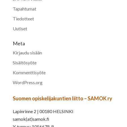
Tapahtumat
Tiedotteet
Uutiset
Meta
Kirjaudu sisään
Sisältösyöte
Kommenttisyöte
WordPress.org
Suomen opiskelijakuntien liitto – SAMOK ry
Lapinrinne 2 | 00180 HELSINKI
samok(at)samok.fi
Y-tunnus: 1056678-8