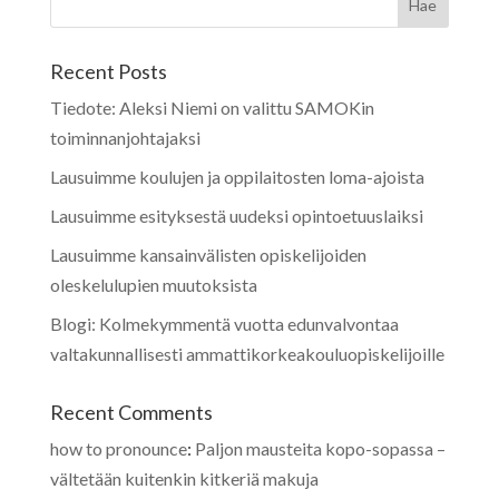
Recent Posts
Tiedote: Aleksi Niemi on valittu SAMOKin
toiminnanjohtajaksi
Lausuimme koulujen ja oppilaitosten loma-ajoista
Lausuimme esityksestä uudeksi opintoetuuslaiksi
Lausuimme kansainvälisten opiskelijoiden
oleskelulupien muutoksista
Blogi: Kolmekymmentä vuotta edunvalvontaa
valtakunnallisesti ammattikorkeakouluopiskelijoille
Recent Comments
how to pronounce
:
Paljon mausteita kopo-sopassa –
vältetään kuitenkin kitkeriä makuja