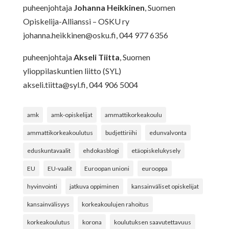
puheenjohtaja
Johanna Heikkinen
, Suomen
Opiskelija-Allianssi – OSKU ry
johanna.heikkinen@osku.fi
, 044 977 6356
puheenjohtaja
Akseli Tiitta
, Suomen
ylioppilaskuntien liitto (SYL)
akseli.tiitta@syl.fi
, 044 906 5004
amk
amk-opiskelijat
ammattikorkeakoulu
ammattikorkeakoulutus
budjettiriihi
edunvalvonta
eduskuntavaalit
ehdokasblogi
etäopiskelukysely
EU
EU-vaalit
Euroopan unioni
eurooppa
hyvinvointi
jatkuva oppiminen
kansainväliset opiskelijat
kansainvälisyys
korkeakoulujen rahoitus
korkeakoulutus
korona
koulutuksen saavutettavuus