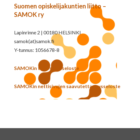
Suomen opiskelijakuntien liitto –
SAMOK ry
Lapinrinne 2 | 00180 HELSINKI
samok(at)samok.fi
Y-tunnus: 1056678-8
SAMOKin tietosuojaseloste
SAMOKin nettisivujen saavutettavuusseloste