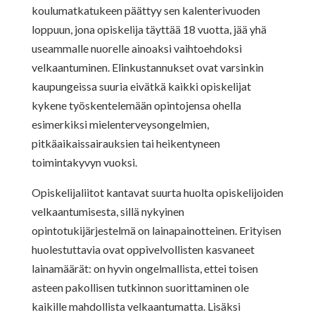
koulumatkatukeen päättyy sen kalenterivuoden
loppuun, jona opiskelija täyttää 18 vuotta, jää yhä
useammalle nuorelle ainoaksi vaihtoehdoksi
velkaantuminen. Elinkustannukset ovat varsinkin
kaupungeissa suuria eivätkä kaikki opiskelijat
kykene työskentelemään opintojensa ohella
esimerkiksi mielenterveysongelmien,
pitkäaikaissairauksien tai heikentyneen
toimintakyvyn vuoksi.
Opiskelijaliitot kantavat suurta huolta opiskelijoiden
velkaantumisesta, sillä nykyinen
opintotukijärjestelmä on lainapainotteinen. Erityisen
huolestuttavia ovat oppivelvollisten kasvaneet
lainamäärät: on hyvin ongelmallista, ettei toisen
asteen pakollisen tutkinnon suorittaminen ole
kaikille mahdollista velkaantumatta. Lisäksi