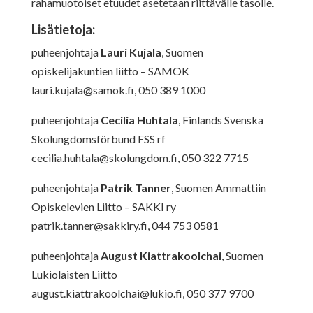
rahamuotoiset etuudet asetetaan riittävälle tasolle.
Lisätietoja:
puheenjohtaja
Lauri Kujala
, Suomen
opiskelijakuntien liitto – SAMOK
lauri.kujala@samok.fi
, 050 389 1000
puheenjohtaja
Cecilia Huhtala
, Finlands Svenska
Skolungdomsförbund FSS rf
cecilia.huhtala@skolungdom.fi
, 050 322 7715
puheenjohtaja
Patrik Tanner
, Suomen Ammattiin
Opiskelevien Liitto – SAKKI ry
patrik.tanner@sakkiry.fi
, 044 753 0581
puheenjohtaja
August Kiattrakoolchai
, Suomen
Lukiolaisten Liitto
august.kiattrakoolchai@lukio.fi
, 050 377 9700