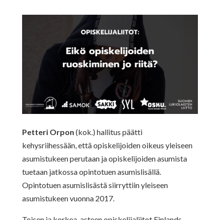
Petteri Orpon
(kok.) hallitus päätti
kehysriihessään, että opiskelijoiden oikeus yleiseen
asumistukeen perutaan ja opiskelijoiden asumista
tuetaan jatkossa opintotuen asumislisällä.
Opintotuen asumislisästä siirryttiin yleiseen
asumistukeen vuonna 2017.
Toisen ja korkea-asteen opiskelijaliitot Finlands