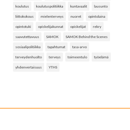
koulutus
koulutuspolitiikka
kuntavaalit
lausunto
liittokokous
mielenterveys
nuoret
opintolaina
opintotuki
opiskelijakunnat
opiskelijat
rekry
saavutettavuus
SAMOK
SAMOK Behind the Scenes
sosiaalipolitiikka
tapahtumat
tasa-arvo
terveydenhuolto
terveys
toimeentulo
työelämä
yhdenvertaisuus
YTHS