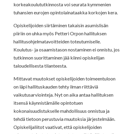
korkeakoulututkinnosta voi seurata kymmenien
tuhansien eurojen opintolainataakka korkojen kera.
Opiskelijoiden siirtäminen takaisin asumislisän
piiriin on uhka myös Petteri Orpon hallituksen
hallitusohjelmatavoitteiden toteutumiselle.
Koulutus- ja osaamistason nostaminen ei onnistu, jos
tutkinnon suorittaminen jää kiinni opiskelijan
taloudellisesta tilanteesta.
Mittavat muutokset opiskelijoiden toimeentuloon
on läpi hallituskauden tehty ilman riittäviä
vaikutusarviointeja. Nyt on aika antaa hallituksen
itsensä käynnistämälle opintotuen
kokonaisuudistukselle mahdollisuus onnistua ja
tehdä tietoon perustuvia muutoksia järjestelmään.
Opiskelijaliitot vaativat, että opiskelijoiden