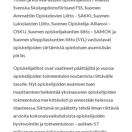
Svenska Skolungdomsförbund FSS, Suomen
Ammattiin Opiskelevien Liitto – SAKKI, Suomen
Lukiolaisten Liitto, Suomen Opiskelija-Allianssi –
OSKU, Suomen opiskelijakuntien liitto – SAMOK ja
Suomen ylioppilaskuntien liitto (SYL) vastustavat
opiskelijoiden siirtämistä opintotuen asumislisän
piiriin.
Opiskelijaliitot ovat vaatineet päättäjiltä jo vuosia
opiskelijoiden toimeentulon nostamista riittävälle
tasolle. Nyt opiskelijoiden asumisen tuen
muuttaminen heikentää yksinasuvien opiskelijoiden
toimeentuloa merkittävästi jo ennestään heikossa
tilanteessa. Siirtymä on päätetty tehdä ilman riittäviä
arvioita kokonaisvaikutuksista opiskelijoiden
hyvinvointiin ja toimeentuloon – uutinen 57
miljoonan euron leikkauksesta on opiskelijoille