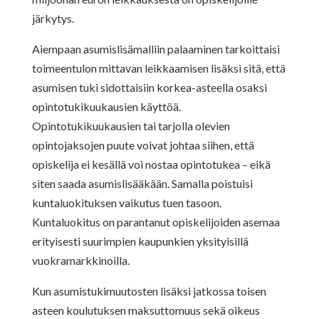
järkytys.
Aiempaan asumislisämalliin palaaminen tarkoittaisi
toimeentulon mittavan leikkaamisen lisäksi sitä, että
asumisen tuki sidottaisiin korkea-asteella osaksi
opintotukikuukausien käyttöä.
Opintotukikuukausien tai tarjolla olevien
opintojaksojen puute voivat johtaa siihen, että
opiskelija ei kesällä voi nostaa opintotukea – eikä
siten saada asumislisääkään. Samalla poistuisi
kuntaluokituksen vaikutus tuen tasoon.
Kuntaluokitus on parantanut opiskelijoiden asemaa
erityisesti suurimpien kaupunkien yksityisillä
vuokramarkkinoilla.
Kun asumistukimuutosten lisäksi jatkossa toisen
asteen koulutuksen maksuttomuus sekä oikeus