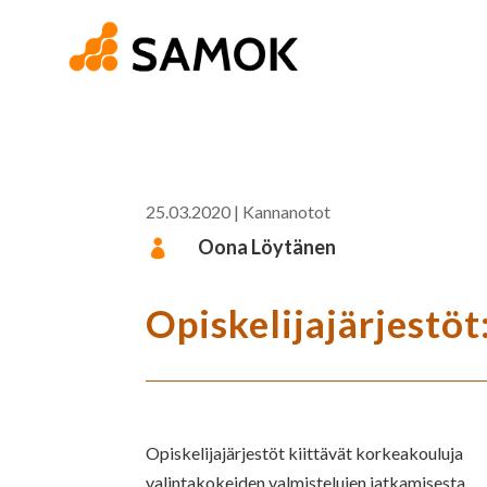
25.03.2020
|
Kannanotot
Oona Löytänen

Opiskelijajärjestöt
Opiskelijajärjestöt kiittävät korkeakouluja
valintakokeiden valmistelujen jatkamisesta