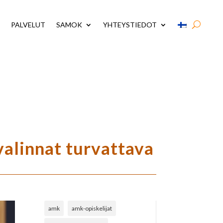
PALVELUT
SAMOK
YHTEYSTIEDOT
valinnat turvattava
amk
amk-opiskelijat