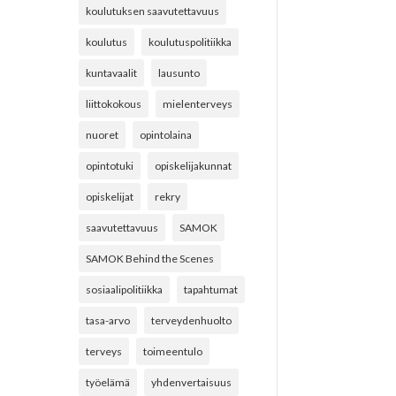
koulutuksen saavutettavuus
koulutus
koulutuspolitiikka
kuntavaalit
lausunto
liittokokous
mielenterveys
nuoret
opintolaina
opintotuki
opiskelijakunnat
opiskelijat
rekry
saavutettavuus
SAMOK
SAMOK Behind the Scenes
sosiaalipolitiikka
tapahtumat
tasa-arvo
terveydenhuolto
terveys
toimeentulo
työelämä
yhdenvertaisuus