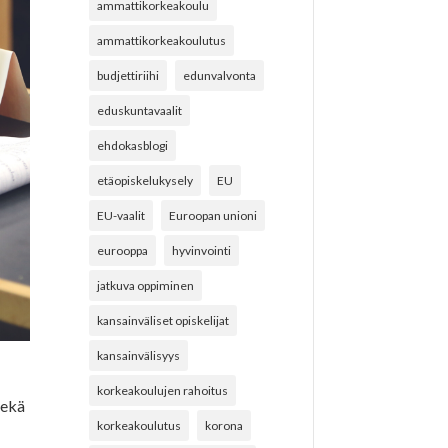
ammattikorkeakoulu
ammattikorkeakoulutus
budjettiriihi
edunvalvonta
eduskuntavaalit
ehdokasblogi
etäopiskelukysely
EU
EU-vaalit
Euroopan unioni
eurooppa
hyvinvointi
jatkuva oppiminen
kansainväliset opiskelijat
kansainvälisyys
korkeakoulujen rahoitus
sekä
korkeakoulutus
korona