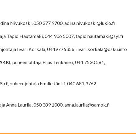
Adina Nivukoski,
050 377 9700,
adina.nivukoski@lukio.fi
aja Tapio Hautamäki,
044 906 5007,
tapio.hautamaki@syl.fi
enjohtaja Iivari Korkala, 0449776356,
iivari.korkala@osku.info
SAKKI,
puheenjohtaja Elias Tenkanen, 044 7530 581,
S rf
,
puheenjohtaja Emilie Jäntti, 040 681 3762,
ja Anna Laurila, 050 389 1000,
anna.laurila@samok.fi