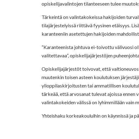
opiskelijavalintojen tilanteeseen tulee muutok
Tärkeintä on valintakokeissa hakijoiden turval
tilajärjestelyissä riittävä fyysinen etäisyys. L
karanteeniin asetettujen hakijoiden mahdollis
“Karanteenista johtuva ei-toivottu välivuosi ol
valitettavaa”, opiskelijajärjestöjen puheenjoht
Opiskelijajärjestöt toivovat, että valtioneuv
muutenkin toisen asteen koulutuksen järjestäji
ylioppilaskirjoitusten tai ammatillisen koulu
tärkeää, että arvosanat tulevat ajoissa ennen 
valintakokeiden välissä on lyhimmillään vain 
Yhteishaku korkeakouluihin on käynnissä ja pää