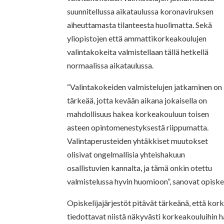
suunnitellussa aikataulussa koronaviruksen
aiheuttamasta tilanteesta huolimatta. Sekä
yliopistojen että ammattikorkeakoulujen
valintakokeita valmistellaan tällä hetkellä
normaalissa aikataulussa.
“Valintakokeiden valmistelujen jatkaminen on
tärkeää, jotta kevään aikana jokaisella on
mahdollisuus hakea korkeakouluun toisen
asteen opintomenestyksestä riippumatta.
Valintaperusteiden yhtäkkiset muutokset
olisivat ongelmallisia yhteishakuun
osallistuvien kannalta, ja tämä onkin otettu
valmistelussa hyvin huomioon”, sanovat opiskel
Opiskelijajärjestöt pitävät tärkeänä, että kor
tiedottavat niistä näkyvästi korkeakouluihin ha