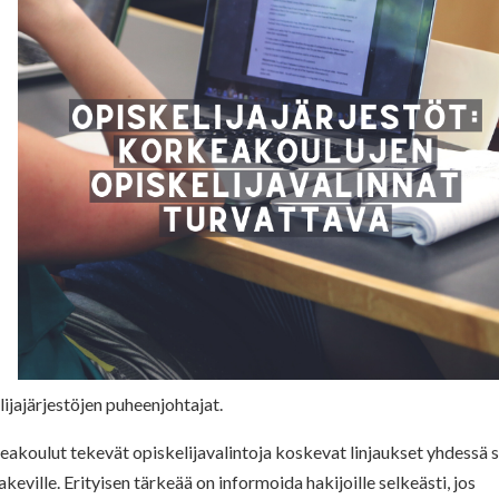
ijajärjestöjen puheenjohtajat.
keakoulut tekevät opiskelijavalintoja koskevat linjaukset yhdessä 
keville. Erityisen tärkeää on informoida hakijoille selkeästi, jos