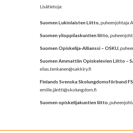
Lisätietoja:
Suomen Lukiolaisten Liitto,
puheenjohtaja 
Suomen ylioppilaskuntien liitto,
puheenjoht
Suomen Opiskelija-Allianssi – OSKU
, puhe
Suomen Ammattiin Opiskelevien Liitto – 
elias.tenkanen@sakkiry.fi
Finlands Svenska Skolungdomsförbund FS
emilie.jä
ntti@skolungdom.fi
Suomen opiskelijakuntien liitto
,
puheenjohta