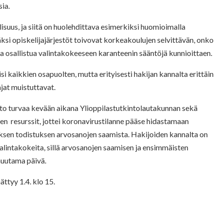
sia.
lisuus, ja siitä on huolehdittava esimerkiksi huomioimalla
isäksi opiskelijajärjestöt toivovat korkeakoulujen selvittävän, onko
ta osallistua valintakokeeseen karanteenin sääntöjä kunnioittaen.
isi kaikkien osapuolten, mutta erityisesti hakijan kannalta erittäin
ajat muistuttavat.
osto turvaa kevään aikana Ylioppilastutkintolautakunnan sekä
en resurssit, jottei koronavirustilanne pääse hidastamaan
tuksen todistuksen arvosanojen saamista. Hakijoiden kannalta on
valintakokeita, sillä arvosanojen saamisen ja ensimmäisten
muutama päivä.
ttyy 1.4. klo 15.