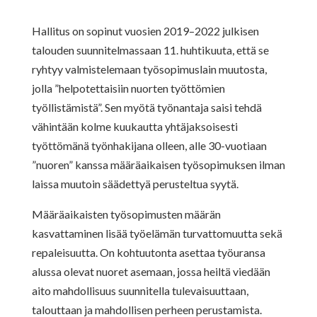
Hallitus on sopinut vuosien 2019–2022 julkisen
talouden suunnitelmassaan 11. huhtikuuta, että se
ryhtyy valmistelemaan työsopimuslain muutosta,
jolla ”helpotettaisiin nuorten työttömien
työllistämistä”. Sen myötä työnantaja saisi tehdä
vähintään kolme kuukautta yhtäjaksoisesti
työttömänä työnhakijana olleen, alle 30-vuotiaan
”nuoren” kanssa määräaikaisen työsopimuksen ilman
laissa muutoin säädettyä perusteltua syytä.
Määräaikaisten työsopimusten määrän
kasvattaminen lisää työelämän turvattomuutta sekä
repaleisuutta. On kohtuutonta asettaa työuransa
alussa olevat nuoret asemaan, jossa heiltä viedään
aito mahdollisuus suunnitella tulevaisuuttaan,
talouttaan ja mahdollisen perheen perustamista.