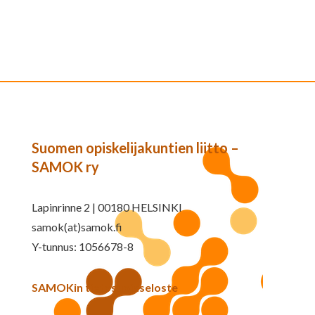
Suomen opiskelijakuntien liitto –
SAMOK ry
Lapinrinne 2 | 00180 HELSINKI
samok(at)samok.fi
Y-tunnus: 1056678-8
SAMOKin tietosuojaseloste