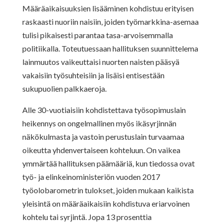
Määräaikaisuuksien lisääminen kohdistuu erityisen
raskaasti nuoriin naisiin, joiden työmarkkina-asemaa
tulisi pikaisesti parantaa tasa-arvoisemmalla
politiikalla. Toteutuessaan hallituksen suunnittelema
lainmuutos vaikeuttaisi nuorten naisten pääsyä
vakaisiin työsuhteisiin ja lisäisi entisestään
sukupuolien palkkaeroja.
Alle 30-vuotiaisiin kohdistettava työsopimuslain
heikennys on ongelmallinen myös ikäsyrjinnän
näkökulmasta ja vastoin perustuslain turvaamaa
oikeutta yhdenvertaiseen kohteluun. On vaikea
ymmärtää hallituksen päämääriä, kun tiedossa ovat
työ- ja elinkeinoministeriön vuoden 2017
työolobarometrin tulokset, joiden mukaan kaikista
yleisintä on määräaikaisiin kohdistuva eriarvoinen
kohtelu tai syrjintä. Jopa 13 prosenttia