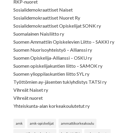
RKP-nuoret
Sosialidemokraattiset Naiset
Sosialidemokraattiset Nuoret Ry
Sosialidemokraattiset Opiskelijat SONK ry
Suomalainen Naisliitto ry
Suomen Ammattiin Opiskelevien Liitto – SAKKI ry
Suomen Nuorisoyhteistyö – Allianssi ry
Suomen Opiskelija-Allianssi – OSKU ry
Suomen opiskelijakuntien liitto – SAMOK ry
Suomen ylioppilaskuntien liitto SYL ry
Työttömien ay-jäsenten tukiyhdistys TATSI ry
Vihreät Naiset ry
Vihreät nuoret
Yhteiskunta-alan korkeakoulutetut ry
amk
amk-opiskelijat
ammattikorkeakoulu