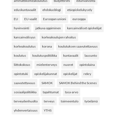
ammattikorkeakoulutus
budjettiriihi
edunvalvonta
eduskuntavaalit
ehdokasblogi
etäopiskelukysely
EU
EU-vaalit
Euroopan unioni
eurooppa
hyvinvointi
jatkuva oppiminen
kansainväliset opiskelijat
kansainvälisyys
korkeakoulujen rahoitus
korkeakoulutus
korona
koulutuksen saavutettavuus
koulutus
koulutuspolitiikka
kuntavaalit
lausunto
liittokokous
mielenterveys
nuoret
opintolaina
opintotuki
opiskelijakunnat
opiskelijat
rekry
saavutettavuus
SAMOK
SAMOK Behind the Scenes
sosiaalipolitiikka
tapahtumat
tasa-arvo
terveydenhuolto
terveys
toimeentulo
työelämä
yhdenvertaisuus
YTHS