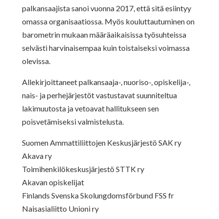
palkansaajista sanoi vuonna 2017, että sitä esiintyy
omassa organisaatiossa. Myös kouluttautuminen on
barometrin mukaan määräaikaisissa työsuhteissa
selvästi harvinaisempaa kuin toistaiseksi voimassa
olevissa.
Allekirjoittaneet palkansaaja-, nuoriso-, opiskelija-,
nais- ja perhejärjestöt vastustavat suunniteltua
lakimuutosta ja vetoavat hallitukseen sen
poisvetämiseksi valmistelusta.
Suomen Ammattiliittojen Keskusjärjestö SAK ry
Akava ry
Toimihenkilökeskusjärjestö STTK ry
Akavan opiskelijat
Finlands Svenska Skolungdomsförbund FSS fr
Naisasialiitto Unioni ry