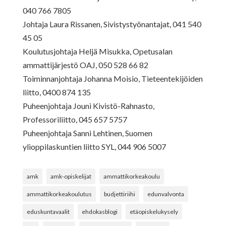
040 766 7805
Johtaja Laura Rissanen, Sivistystyönantajat, 041 540
45 05
Koulutusjohtaja Heljä Misukka, Opetusalan
ammattijärjestö OAJ, 050 528 66 82
Toiminnanjohtaja Johanna Moisio, Tieteentekijöiden
liitto, 0400 874 135
Puheenjohtaja Jouni Kivistö-Rahnasto,
Professoriliitto, 045 657 5757
Puheenjohtaja Sanni Lehtinen, Suomen
ylioppilaskuntien liitto SYL, 044 906 5007
amk
amk-opiskelijat
ammattikorkeakoulu
ammattikorkeakoulutus
budjettiriihi
edunvalvonta
eduskuntavaalit
ehdokasblogi
etäopiskelukysely