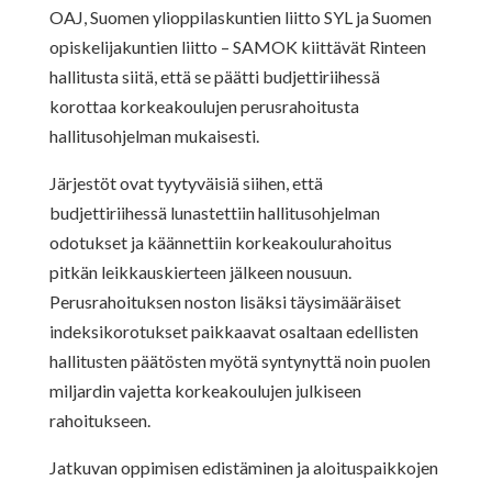
OAJ, Suomen ylioppilaskuntien liitto SYL ja Suomen
opiskelijakuntien liitto – SAMOK kiittävät Rinteen
hallitusta siitä, että se päätti budjettiriihessä
korottaa korkeakoulujen perusrahoitusta
hallitusohjelman mukaisesti.
Järjestöt ovat tyytyväisiä siihen, että
budjettiriihessä lunastettiin hallitusohjelman
odotukset ja käännettiin korkeakoulurahoitus
pitkän leikkauskierteen jälkeen nousuun.
Perusrahoituksen noston lisäksi täysimääräiset
indeksikorotukset paikkaavat osaltaan edellisten
hallitusten päätösten myötä syntynyttä noin puolen
miljardin vajetta korkeakoulujen julkiseen
rahoitukseen.
Jatkuvan oppimisen edistäminen ja aloituspaikkojen