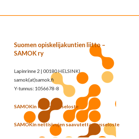
Suomen opiskelijakuntien liitto –
SAMOK ry
Lapinrinne 2 | 00180 HELSINKI
samok(at)samok.fi
Y-tunnus: 1056678-8
SAMOKin tietosuojaseloste
SAMOKin nettisivujen saavutettavuusseloste