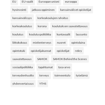
EU
EU-vaalit
Euroopan unioni
eurooppa
hyvinvointi
jatkuva oppiminen
kansainväliset opiskelijat
kansainvälisyys
korkeakoulujen rahoitus
korkeakoulutus
korona
koulutuksen saavutettavuus
koulutus
koulutuspolitiikka
kuntavaalit
lausunto
liittokokous
mielenterveys
nuoret
opintolaina
opintotuki
opiskelijakunnat
opiskelijat
rekry
saavutettavuus
SAMOK
SAMOK Behind the Scenes
sosiaalipolitiikka
tapahtumat
tasa-arvo
terveydenhuolto
terveys
toimeentulo
työelämä
yhdenvertaisuus
YTHS