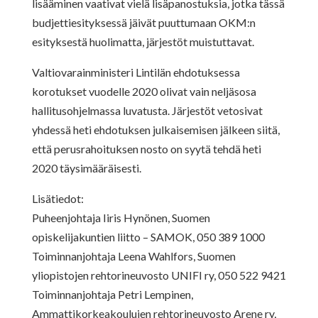
lisääminen vaativat vielä lisäpanostuksia, jotka tässä
budjettiesityksessä jäivät puuttumaan OKM:n
esityksestä huolimatta, järjestöt muistuttavat.
Valtiovarainministeri Lintilän ehdotuksessa
korotukset vuodelle 2020 olivat vain neljäsosa
hallitusohjelmassa luvatusta. Järjestöt vetosivat
yhdessä heti ehdotuksen julkaisemisen jälkeen siitä,
että perusrahoituksen nosto on syytä tehdä heti
2020 täysimääräisesti.
Lisätiedot:
Puheenjohtaja Iiris Hynönen, Suomen
opiskelijakuntien liitto – SAMOK, 050 389 1000
Toiminnanjohtaja Leena Wahlfors, Suomen
yliopistojen rehtorineuvosto UNIFI ry, 050 522 9421
Toiminnanjohtaja Petri Lempinen,
Ammattikorkeakoulujen rehtorineuvosto Arene ry,