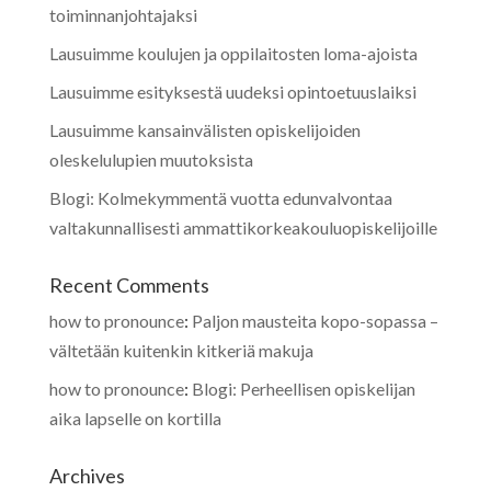
toiminnanjohtajaksi
Lausuimme koulujen ja oppilaitosten loma-ajoista
Lausuimme esityksestä uudeksi opintoetuuslaiksi
Lausuimme kansainvälisten opiskelijoiden
oleskelulupien muutoksista
Blogi: Kolmekymmentä vuotta edunvalvontaa
valtakunnallisesti ammattikorkeakouluopiskelijoille
Recent Comments
how to pronounce
:
Paljon mausteita kopo-sopassa –
vältetään kuitenkin kitkeriä makuja
how to pronounce
:
Blogi: Perheellisen opiskelijan
aika lapselle on kortilla
Archives