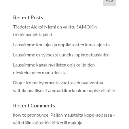
Recent Posts
Tiedote: Aleksi Niemi on valittu SAMOKin
toiminnanjohtajaksi
Lausuimme koulujen ja oppilaitosten loma-ajoista
Lausuimme esityksestä uudeksi opintoetuuslaiksi
Lausuimme kansainvälisten opiskelijoiden
oleskelulupien muutoksista
Blogi: Kolmekymmentä vuotta edunvalvontaa
valtakunnallisesti ammattikorkeakouluopiskelijoille
Recent Comments
how to pronounce
:
Paljon mausteita kopo-sopassa –
vältetään kuitenkin kitkeriä makuja