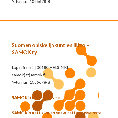
Y-tunnus: 1056678-8
Suomen opiskelijakuntien liitto –
SAMOK ry
Lapinrinne 2 | 00180 HELSINKI
samok(at)samok.fi
Y-tunnus: 1056678-8
SAMOKin tietosuojaseloste
SAMOKin nettisivujen saavutettavuusseloste