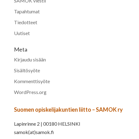
SAMOK viestii
Tapahtumat
Tiedotteet
Uutiset
Meta
Kirjaudu sisään
Sisältösyöte
Kommenttisyöte
WordPress.org
Suomen opiskelijakuntien liitto – SAMOK ry
Lapinrinne 2 | 00180 HELSINKI
samok(at)samok.fi