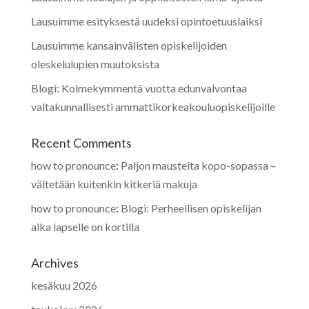
Lausuimme esityksestä uudeksi opintoetuuslaiksi
Lausuimme kansainvälisten opiskelijoiden
oleskelulupien muutoksista
Blogi: Kolmekymmentä vuotta edunvalvontaa
valtakunnallisesti ammattikorkeakouluopiskelijoille
Recent Comments
how to pronounce
:
Paljon mausteita kopo-sopassa –
vältetään kuitenkin kitkeriä makuja
how to pronounce
:
Blogi: Perheellisen opiskelijan
aika lapselle on kortilla
Archives
kesäkuu 2026