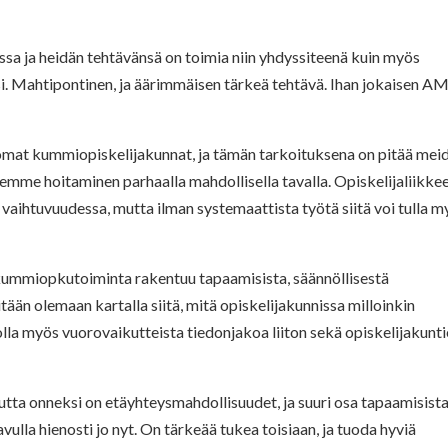
ssa ja heidän tehtävänsä on toimia niin yhdyssiteenä kuin myös
iksi. Mahtipontinen, ja äärimmäisen tärkeä tehtävä. Ihan jokaisen A
 omat kummiopiskelijakunnat, ja tämän tarkoituksena on pitää mei
viemme hoitaminen parhaalla mahdollisella tavalla. Opiskelijaliikke
aihtuvuudessa, mutta ilman systemaattista työtä siitä voi tulla m
kummiopkutoiminta rakentuu tapaamisista, säännöllisestä
itään olemaan kartalla siitä, mitä opiskelijakunnissa milloinkin
la myös vuorovaikutteista tiedonjakoa liiton sekä opiskelijakunt
tta onneksi on etäyhteysmahdollisuudet, ja suuri osa tapaamisist
vulla hienosti jo nyt. On tärkeää tukea toisiaan, ja tuoda hyviä