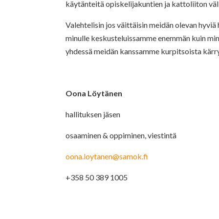
käytänteitä opiskelijakuntien ja kattoliiton väli
Valehtelisin jos väittäisin meidän olevan hyviä
minulle keskusteluissamme enemmän kuin minä h
yhdessä meidän kanssamme kurpitsoista kärry
Oona Löytänen
hallituksen jäsen
osaaminen & oppiminen, viestintä
oona.loytanen@samok.fi
+358 50 389 1005