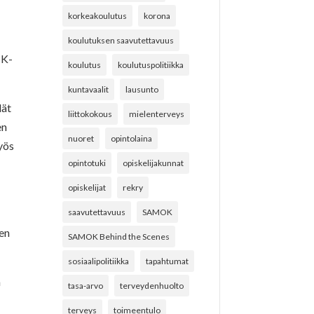
korkeakoulutus
korona
koulutuksen saavutettavuus
MK-
koulutus
koulutuspolitiikka
kuntavaalit
lausunto
dät
liittokokous
mielenterveys
en
nuoret
opintolaina
yös
opintotuki
opiskelijakunnat
opiskelijat
rekry
saavutettavuus
SAMOK
ien
SAMOK Behind the Scenes
sosiaalipolitiikka
tapahtumat
a
tasa-arvo
terveydenhuolto
terveys
toimeentulo