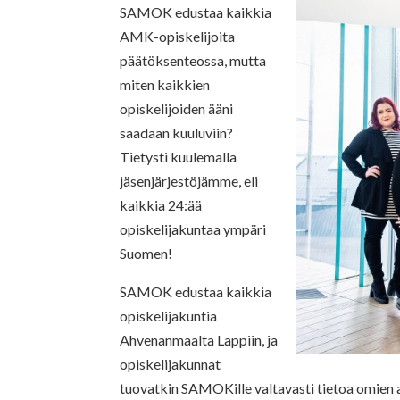
SAMOK edustaa kaikkia
AMK-opiskelijoita
päätöksenteossa, mutta
miten kaikkien
opiskelijoiden ääni
saadaan kuuluviin?
Tietysti kuulemalla
jäsenjärjestöjämme, eli
kaikkia 24:ää
opiskelijakuntaa ympäri
Suomen!
SAMOK edustaa kaikkia
opiskelijakuntia
Ahvenanmaalta Lappiin, ja
opiskelijakunnat
tuovatkin SAMOKille valtavasti tietoa omien a