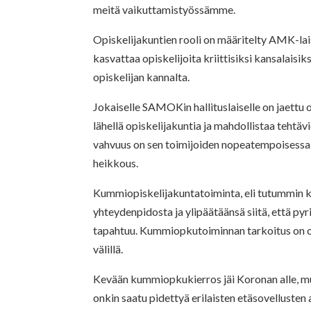
meitä vaikuttamistyössämme.
Opiskelijakuntien rooli on määritelty AMK-lai
kasvattaa opiskelijoita kriittisiksi kansalais
opiskelijan kannalta.
Jokaiselle SAMOKin hallituslaiselle on jaettu
lähellä opiskelijakuntia ja mahdollistaa tehtä
vahvuus on sen toimijoiden nopeatempoisessa v
heikkous.
Kummiopiskelijakuntatoiminta, eli tutummin 
yhteydenpidosta ja ylipäätäänsä siitä, että pyr
tapahtuu. Kummiopkutoiminnan tarkoitus on ol
välillä.
Kevään kummiopkukierros jäi Koronan alle, mu
onkin saatu pidettyä erilaisten etäsovellusten a