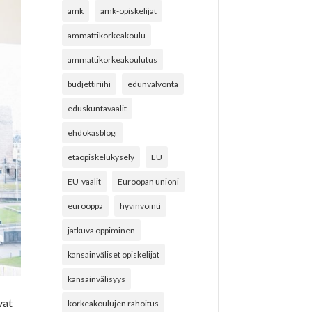
amk
amk-opiskelijat
ammattikorkeakoulu
ammattikorkeakoulutus
budjettiriihi
edunvalvonta
eduskuntavaalit
ehdokasblogi
etäopiskelukysely
EU
EU-vaalit
Euroopan unioni
eurooppa
hyvinvointi
jatkuva oppiminen
kansainväliset opiskelijat
kansainvälisyys
vat
korkeakoulujen rahoitus