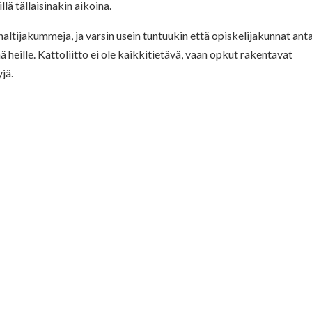
llä tällaisinakin aikoina.
 haltijakummeja, ja varsin usein tuntuukin että opiskelijakunnat ant
eille. Kattoliitto ei ole kaikkitietävä, vaan opkut rakentavat
jä.