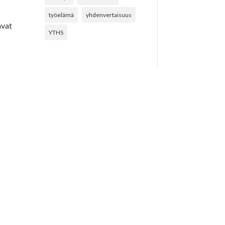
työelämä
yhdenvertaisuus
avat
YTHS