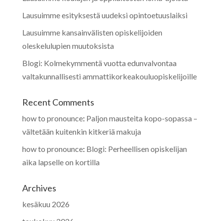
Lausuimme esityksestä uudeksi opintoetuuslaiksi
Lausuimme kansainvälisten opiskelijoiden
oleskelulupien muutoksista
Blogi: Kolmekymmentä vuotta edunvalvontaa
valtakunnallisesti ammattikorkeakouluopiskelijoille
Recent Comments
how to pronounce
:
Paljon mausteita kopo-sopassa –
vältetään kuitenkin kitkeriä makuja
how to pronounce
:
Blogi: Perheellisen opiskelijan
aika lapselle on kortilla
Archives
kesäkuu 2026