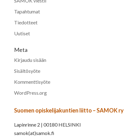
SAMOK viestii
Tapahtumat
Tiedotteet
Uutiset
Meta
Kirjaudu sisään
Sisältösyöte
Kommenttisyöte
WordPress.org
Suomen opiskelijakuntien liitto – SAMOK ry
Lapinrinne 2 | 00180 HELSINKI
samok(at)samok.fi