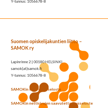
Y-tunnus: 1056678-8
Suomen opiskelijakuntien liitto –
SAMOK ry
Lapinrinne 2 | 00180 HELSINKI
samok(at)samok.fi
Y-tunnus: 1056678-8
SAMOKin tietosuojaseloste
SAMOKin nettisivujen saavutettavuusseloste