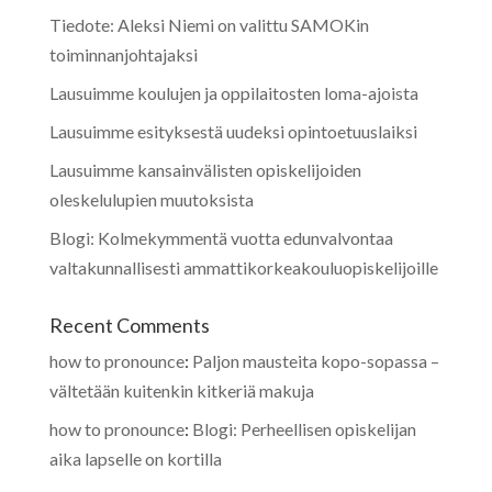
Tiedote: Aleksi Niemi on valittu SAMOKin
toiminnanjohtajaksi
Lausuimme koulujen ja oppilaitosten loma-ajoista
Lausuimme esityksestä uudeksi opintoetuuslaiksi
Lausuimme kansainvälisten opiskelijoiden
oleskelulupien muutoksista
Blogi: Kolmekymmentä vuotta edunvalvontaa
valtakunnallisesti ammattikorkeakouluopiskelijoille
Recent Comments
how to pronounce
:
Paljon mausteita kopo-sopassa –
vältetään kuitenkin kitkeriä makuja
how to pronounce
:
Blogi: Perheellisen opiskelijan
aika lapselle on kortilla