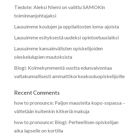
Tiedote: Aleksi Niemi on valittu SAMOKin
toiminnanjohtajaksi
Lausuimme koulujen ja oppilaitosten loma-ajoista
Lausuimme esityksestä uudeksi opintoetuuslaiksi
Lausuimme kansainvälisten opiskelijoiden
oleskelulupien muutoksista
Blogi: Kolmekymmentä vuotta edunvalvontaa
valtakunnallisesti ammattikorkeakouluopiskelijoille
Recent Comments
how to pronounce
:
Paljon mausteita kopo-sopassa –
vältetään kuitenkin kitkeriä makuja
how to pronounce
:
Blogi: Perheellisen opiskelijan
aika lapselle on kortilla