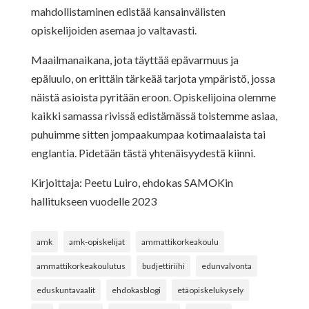
mahdollistaminen edistää kansainvälisten
opiskelijoiden asemaa jo valtavasti.
Maailmanaikana, jota täyttää epävarmuus ja
epäluulo, on erittäin tärkeää tarjota ympäristö, jossa
näistä asioista pyritään eroon. Opiskelijoina olemme
kaikki samassa rivissä edistämässä toistemme asiaa,
puhuimme sitten jompaakumpaa kotimaalaista tai
englantia. Pidetään tästä yhtenäisyydestä kiinni.
Kirjoittaja: Peetu Luiro, ehdokas SAMOKin
hallitukseen vuodelle 2023
amk
amk-opiskelijat
ammattikorkeakoulu
ammattikorkeakoulutus
budjettiriihi
edunvalvonta
eduskuntavaalit
ehdokasblogi
etäopiskelukysely