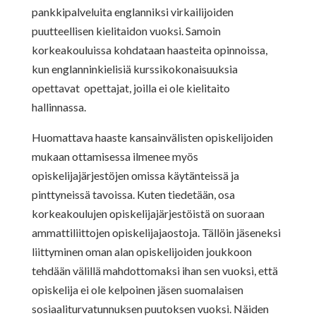
pankkipalveluita englanniksi virkailijoiden
puutteellisen kielitaidon vuoksi. Samoin
korkeakouluissa kohdataan haasteita opinnoissa,
kun englanninkielisiä kurssikokonaisuuksia
opettavat opettajat, joilla ei ole kielitaito
hallinnassa.
Huomattava haaste kansainvälisten opiskelijoiden
mukaan ottamisessa ilmenee myös
opiskelijajärjestöjen omissa käytänteissä ja
pinttyneissä tavoissa. Kuten tiedetään, osa
korkeakoulujen opiskelijajärjestöistä on suoraan
ammattiliittojen opiskelijajaostoja. Tällöin jäseneksi
liittyminen oman alan opiskelijoiden joukkoon
tehdään välillä mahdottomaksi ihan sen vuoksi, että
opiskelija ei ole kelpoinen jäsen suomalaisen
sosiaaliturvatunnuksen puutoksen vuoksi. Näiden