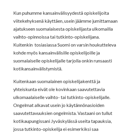
Kun puhumme kansainvälisyydestä opiskelijoita
viitekehyksenä käyttäen, usein jäämme jumittamaan
ajatukseen suomalaisesta opiskelijasta ulkomailla
vaihto-opinnoissa tai tutkinto-opiskelijana.
Kuitenkin tosiasiassa Suomi on varsin houkutteleva
kohde myös kansainvälisille opiskelijoille ja
suomalaiselle opiskelijalle tarjolla onkin runsaasti
kotikansainvälistymistä.
Kuitenkaan suomalainen opiskelijakenttä ja
yhteiskunta eivät ole kovinkaan saavutettavia
ulkomaalaiselle vaihto- tai tutkinto-opiskelijalle.
Ongelmat alkavat usein jo käytännönasioiden
saavutettavuuksien ongelmista. Vastaani on tullut
kotikaupungissani Jyväskylässä useita tapauksia,
jossa tutkinto-opiskelija ei esimerkiksi saa