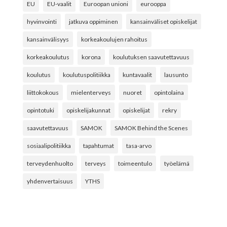
EU
EU-vaalit
Euroopan unioni
eurooppa
hyvinvointi
jatkuva oppiminen
kansainväliset opiskelijat
kansainvälisyys
korkeakoulujen rahoitus
korkeakoulutus
korona
koulutuksen saavutettavuus
koulutus
koulutuspolitiikka
kuntavaalit
lausunto
liittokokous
mielenterveys
nuoret
opintolaina
opintotuki
opiskelijakunnat
opiskelijat
rekry
saavutettavuus
SAMOK
SAMOK Behind the Scenes
sosiaalipolitiikka
tapahtumat
tasa-arvo
terveydenhuolto
terveys
toimeentulo
työelämä
yhdenvertaisuus
YTHS