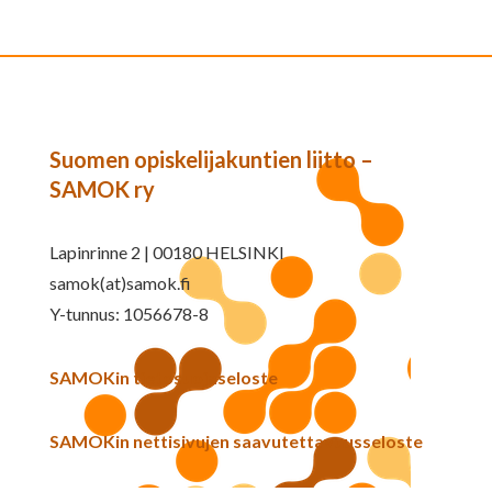
Suomen opiskelijakuntien liitto –
SAMOK ry
Lapinrinne 2 | 00180 HELSINKI
samok(at)samok.fi
Y-tunnus: 1056678-8
SAMOKin tietosuojaseloste
SAMOKin nettisivujen saavutettavuusseloste