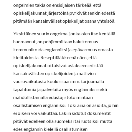
ongelmien takia on ensisijaisen tärkeää, että
opiskelijakunnat järjestöinä pyrkivät senkin edestä
pitämään kansainväliset opiskelijat osana yhteisöä.
Yksittäinen suurin ongelma, jonka olen itse kentällä
huomannut, on pohjimmiltaan haluttomuus
kommunikoida englanniksi ja epävarmuus omasta
kielitaidosta. Reseptilääkkeenä näen, että
opiskelijakunnat ottaisivat asiakseen edistää
kansainvälisten opiskelijoiden ja natiivien
vuorovaikutusta kouluissaan mm. tarjoamalla
tapahtumia ja palveluita myös englanniksi sekä
mahdollistamalla edustajistotoimintaan
osallistumisen englanniksi. Toki aina on asioita, joihin
ei oikein voi vaikuttaa. Lakiin sidotut dokumentit
pitävät edelleen olla suomeksi tai ruotsiksi, mutta
edes englannin kielellä osallistumisen