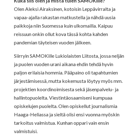
Kuka siis olen ja mistä tulen SAMOKille?
Olen Aleksi Airaksinen, kotoisin Leppävirralta ja
vapaa-ajalla rakastan matkustella ja nähdä uusia
paikkoja niin Suomessa kuin ulkomailla. Kaipuu
reissuun onkin ollut kova tässä kohta kahden
pandemian täyteisen vuoden jälkeen.
Siirryin SAMOKille Lukiolaisten Liitosta, jossa neljän
ja puolen vuoden urani aikana ehdin tehdä hyvin
paljon erilaisia hommia. Pääpaino oli tapahtumien
järjestämisessä, mutta kokemusta löytyy myös mm.
projektien koordinoimisesta sekä jäsenpalvelu- ja
hallintopuolelta. Viestintäosaamiseni kumpuaa
opiskelujen puolelta. Olen opiskellut journalismia
Haaga-Heliassa ja sieltä olisi ensi vuonna myöskin
tarkoitus valmistua. Kunhan oppari vain ensin
valmistuisi.