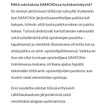
Mitä odotuksia SAMOKissa työskentelystä?
En etsinyt aktiivisesti töitä nyt syksyllä. Kuitenkin
kun SAMOKin järjestösuunnittelijan paikka tuli
hakuun, totesin, että tuota paikka minun on pakko
hakea. Työssä yhdistyvät kartuttamani vahvuudet
sekä työelämästä että opiskelujen puolelta –
tapahtumat ja viestintä. Bonuksena oli totta kai se,
että paikka on amk-opiskelijaliikkeessä. Vaikka en
itse ole ollut koskaan opiskelijana SAMOKin
toiminnassa mukana, oli ihana ajatus hypätä
tekemään töitä amk-opiskelijoiden puolesta, kun
itsekin vielä viimeistelee opintoja.
Ensi vuodelta odotan töissä erityisesti
Lähtölaukauksen järjestämistä sekä
viestintästrategian uudistamista.