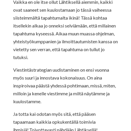
Vaikka en ole itse ollut Lähtiksellä aiemmin, kaikki
ovat saaneet sen kuulostamaan jo tässä vaiheessa
siisteimmältä tapahtumalta ikinä! Tässä kohtaa
itsellekin alkaa jo onneksi selviämään, että millainen
tapahtuma kyseessä. Aikaa muun muassa ohjelman,
yhteistyökumppanien ja ilmoittautumisten kanssa on
vietetty sen verran, että tapahtuma on tullut jo
tutuksi.
Viestintästrategian uudistaminen on ensi vuonna
myös suuri ja innostava kokonaisuus. On aina
inspiroivaa päästä yhdessä pohtimaan, missä, miten,
milloin ja kenelle viestimme ja miltä näytämme ja
kuulostamme.
Ja totta kai odotan myös sitä, että pääsen
tapaamaan kaikkia opkukentällä toimivia
ihmisiä!.Toivottavasti nähdään Lähtiksellä!