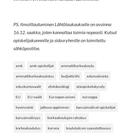
PS. Ilmoittautuminen Lähtölaukaukselle on avoinna
16.12. saakka, joten kannattaa toimia nopeasti. Kutsut
opiskelijakunnnille ja sidosryhmille on toimitettu
sähköpostitse.
amk
amk-opiskelijat
ammattikorkeakoulu
ammattikorkeakoulutus
budjettiriihi
edunvalvonta
eduskuntavaalit
ehdokasblogi
etäopiskelukysely
EU
EU-vaalit
Euroopan unioni
eurooppa
hyvinvointi
jatkuva oppiminen
kansainväliset opiskelijat
kansainvälisyys
korkeakoulujen rahoitus
korkeakoulutus
korona
koulutuksen saavutettavuus