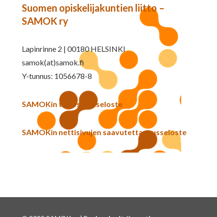
Suomen opiskelijakuntien liitto –
SAMOK ry
Lapinrinne 2 | 00180 HELSINKI
samok(at)samok.fi
Y-tunnus: 1056678-8
SAMOKin tietosuojaseloste
SAMOKin nettisivujen saavutettavuusseloste