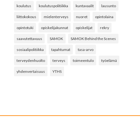
koulutus
koulutuspolitiikka
kuntavaalit
lausunto
liittokokous
mielenterveys
nuoret
opintolaina
opintotuki
opiskelijakunnat
opiskelijat
rekry
saavutettavuus
SAMOK
SAMOK Behind the Scenes
sosiaalipolitiikka
tapahtumat
tasa-arvo
terveydenhuolto
terveys
toimeentulo
työelämä
yhdenvertaisuus
YTHS