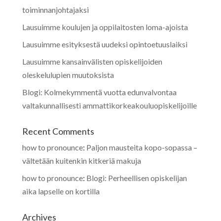
toiminnanjohtajaksi
Lausuimme koulujen ja oppilaitosten loma-ajoista
Lausuimme esityksestä uudeksi opintoetuuslaiksi
Lausuimme kansainvälisten opiskelijoiden
oleskelulupien muutoksista
Blogi: Kolmekymmentä vuotta edunvalvontaa
valtakunnallisesti ammattikorkeakouluopiskelijoille
Recent Comments
how to pronounce
:
Paljon mausteita kopo-sopassa –
vältetään kuitenkin kitkeriä makuja
how to pronounce
:
Blogi: Perheellisen opiskelijan
aika lapselle on kortilla
Archives