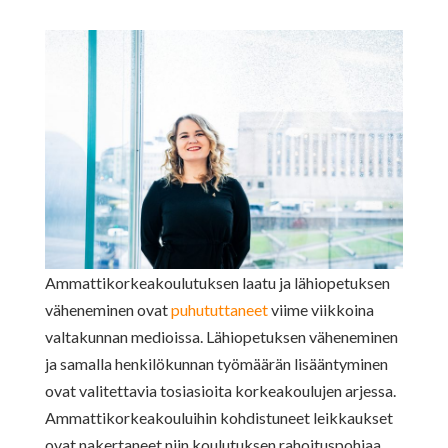
Ammattikorkeakoulutuksen laatu ja lähiopetuksen
väheneminen ovat
puhututtaneet
viime viikkoina
valtakunnan medioissa. Lähiopetuksen väheneminen
ja samalla henkilökunnan työmäärän lisääntyminen
ovat valitettavia tosiasioita korkeakoulujen arjessa.
Ammattikorkeakouluihin kohdistuneet leikkaukset
ovat nakertaneet niin koulutuksen rahoituspohjaa