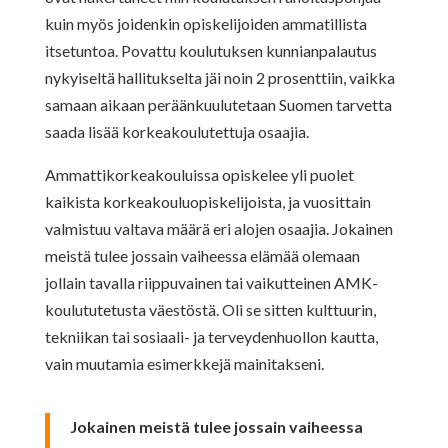
kuin myös joidenkin opiskelijoiden ammatillista
itsetuntoa. Povattu koulutuksen kunnianpalautus
nykyiseltä hallitukselta jäi noin 2 prosenttiin, vaikka
samaan aikaan peräänkuulutetaan Suomen tarvetta
saada lisää korkeakoulutettuja osaajia.
Ammattikorkeakouluissa opiskelee yli puolet
kaikista korkeakouluopiskelijoista, ja vuosittain
valmistuu valtava määrä eri alojen osaajia. Jokainen
meistä tulee jossain vaiheessa elämää olemaan
jollain tavalla riippuvainen tai vaikutteinen AMK-
koulututetusta väestöstä. Oli se sitten kulttuurin,
tekniikan tai sosiaali- ja terveydenhuollon kautta,
vain muutamia esimerkkejä mainitakseni.
Jokainen meistä tulee jossain vaiheessa