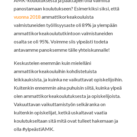
AMK-koulutuksesta ja päättäjien olla valmiita
panostamaan koulutukseen? Esimerkiksi siksi, että
vuonna 2018
ammattikorkeakouluista
valmistuneiden työllisyysaste oli 89% ja ylempään
ammattikorkeakoulututkintoon valmistuneiden
osalta se oli 95%. Voimme siis ylpeästi todeta
antavamme panoksemme tälle yhteiskunnalle!
Keskustelen enemmän kuin mielelläni
ammattikorkeakouluihin kohdistetuista
leikkauksista, ja kuinka ne vaikuttavat opiskelijoihin.
Kuitenkin ennemmin aina puhuisin siitä, kuinka ylpeä
olen ammattikorkeakoulutuksesta ja opiskelijoista.
Vakuuttavan vaikuttamistyön selkäranka on
kuitenkin opiskelijat, ketkä uskaltavat vaatia
koulutukseltaan sitä mitä ovat tulleet hakemaan ja
olla #ylpeästiAMK.