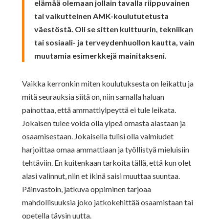
elämää olemaan jollain tavalla riippuvainen
tai vaikutteinen AMK-koulututetusta
väestöstä. Oli se sitten kulttuurin, tekniikan
tai sosiaali- ja terveydenhuollon kautta, vain
muutamia esimerkkejä mainitakseni.
Vaikka kerronkin miten koulutuksesta on leikattu ja
mitä seurauksia siitä on, niin samalla haluan
painottaa, että ammattiylpeyttä ei tule leikata.
Jokaisen tulee voida olla ylpeä omasta alastaan ja
osaamisestaan. Jokaisella tulisi olla valmiudet
harjoittaa omaa ammattiaan ja työllistyä mieluisiin
tehtäviin. En kuitenkaan tarkoita tällä, että kun olet
alasi valinnut, niin et ikinä saisi muuttaa suuntaa.
Päinvastoin, jatkuva oppiminen tarjoaa
mahdollisuuksia joko jatkokehittää osaamistaan tai
opetella täysin uutta.