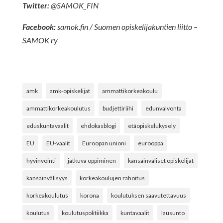
Twitter:
@SAMOK_FIN
Facebook:
samok.fin / Suomen opiskelijakuntien liitto –
SAMOK ry
amk
amk-opiskelijat
ammattikorkeakoulu
ammattikorkeakoulutus
budjettiriihi
edunvalvonta
eduskuntavaalit
ehdokasblogi
etäopiskelukysely
EU
EU-vaalit
Euroopan unioni
eurooppa
hyvinvointi
jatkuva oppiminen
kansainväliset opiskelijat
kansainvälisyys
korkeakoulujen rahoitus
korkeakoulutus
korona
koulutuksen saavutettavuus
koulutus
koulutuspolitiikka
kuntavaalit
lausunto