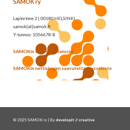
SAMOK ry
Lapinrinne 2 | 00180 HELSINKI
samok(at)samok.fi
Y-tunnus: 1056678-8
SAMOKin tietosuojaseloste
SAMOKin nettisivujen saavutettavuusseloste
© 2025 SAMOK ry | By
developit // creative