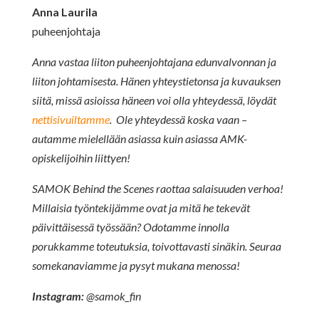
Anna Laurila
puheenjohtaja
Anna vastaa liiton puheenjohtajana edunvalvonnan ja
liiton johtamisesta. Hänen yhteystietonsa ja kuvauksen
siitä, missä asioissa häneen voi olla yhteydessä, löydät
nettisivuiltamme
. Ole yhteydessä koska vaan –
autamme mielellään asiassa kuin asiassa AMK-
opiskelijoihin liittyen!
SAMOK Behind the Scenes raottaa salaisuuden verhoa!
Millaisia työntekijämme ovat ja mitä he tekevät
päivittäisessä työssään? Odotamme innolla
porukkamme toteutuksia, toivottavasti sinäkin. Seuraa
somekanaviamme ja pysyt mukana menossa!
Instagram:
@samok_fin