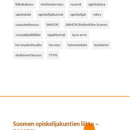
liittokokous
mielenterveys
nuoret
opintolaina
opintotuki
opiskelijakunnat
opiskelijat
rekry
saavutettavuus
SAMOK
SAMOK Behind the Scenes
sosiaalipolitiikka
tapahtumat
tasa-arvo
terveydenhuolto
terveys
toimeentulo
työelämä
yhdenvertaisuus
YTHS
Suomen opiskelijakuntien liitto –