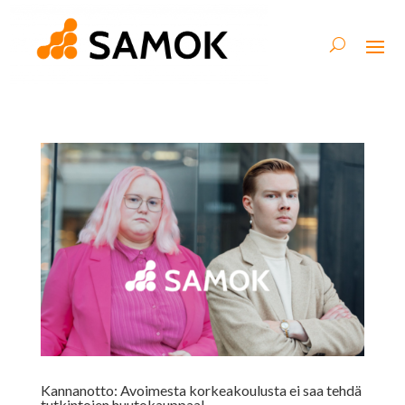
Kannanotto: Avoimesta korkeakoulusta ei saa tehdä
tutkintojen huutokauppaa!