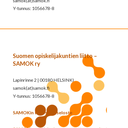
samok(at)samok.fi
Y-tunnus: 1056678-8
Suomen opiskelijakuntien liitto –
SAMOK ry
Lapinrinne 2 | 00180 HELSINKI
samok(at)samok.fi
Y-tunnus: 1056678-8
SAMOKin tietosuojaseloste