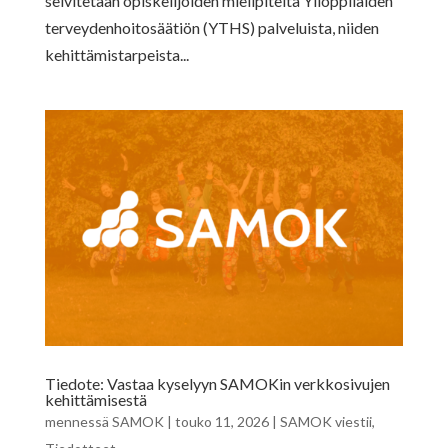
selvitetään opiskelijoiden mielipiteitä Ylioppilaiden
terveydenhoitosäätiön (YTHS) palveluista, niiden
kehittämistarpeista...
Tiedote: Vastaa kyselyyn SAMOKin verkkosivujen
kehittämisestä
mennessä
SAMOK
|
touko 11, 2026
|
SAMOK viestii
,