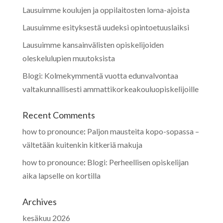
Lausuimme koulujen ja oppilaitosten loma-ajoista
Lausuimme esityksestä uudeksi opintoetuuslaiksi
Lausuimme kansainvälisten opiskelijoiden
oleskelulupien muutoksista
Blogi: Kolmekymmentä vuotta edunvalvontaa
valtakunnallisesti ammattikorkeakouluopiskelijoille
Recent Comments
how to pronounce
:
Paljon mausteita kopo-sopassa –
vältetään kuitenkin kitkeriä makuja
how to pronounce
:
Blogi: Perheellisen opiskelijan
aika lapselle on kortilla
Archives
kesäkuu 2026