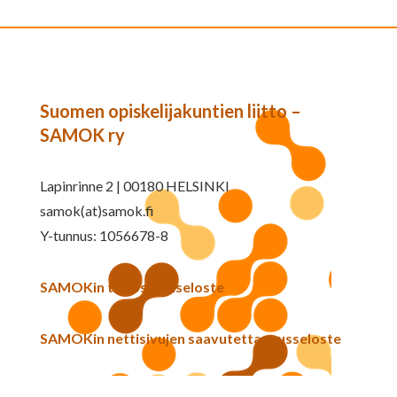
Suomen opiskelijakuntien liitto –
SAMOK ry
Lapinrinne 2 | 00180 HELSINKI
samok(at)samok.fi
Y-tunnus: 1056678-8
SAMOKin tietosuojaseloste
SAMOKin nettisivujen saavutettavuusseloste