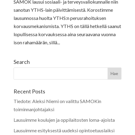
SAMOK lausui sosiaali- ja terveysvaliokunnalle niin
sanotun YTHS-lain päivittämisestä. Korostimme
lausunnossa huolta YTHS:n perusrahoituksen
korvausmekanismista. YTHS on tällä hetkellä saanut
lopullisessa korvauksessa aina seuraavana vuonna
ison rahamäärän, sillä...
Search
Recent Posts
Tiedote: Aleksi Niemi on valittu SAMOKin
toiminnanjohtajaksi
Lausuimme koulujen ja oppilaitosten loma-ajoista
Lausuimme esityksestä uudeksi opintoetuuslaiksi