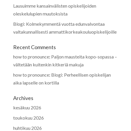
Lausuimme kansainvälisten opiskelijoiden
oleskelulupien muutoksista
Blogi: Kolmekymmentä vuotta edunvalvontaa
valtakunnallisesti ammattikorkeakouluopiskelijoille
Recent Comments
how to pronounce
:
Paljon mausteita kopo-sopassa –
vältetään kuitenkin kitkeriä makuja
how to pronounce
:
Blogi: Perheellisen opiskelijan
aika lapselle on kortilla
Archives
kesäkuu 2026
toukokuu 2026
huhtikuu 2026