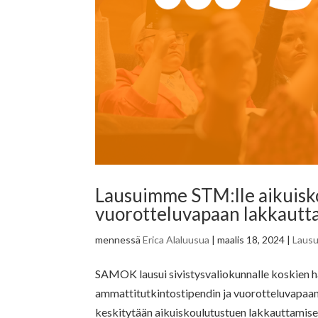
Lausuimme STM:lle aikuisko
vuorotteluvapaan lakkautt
mennessä
Erica Alaluusua
|
maalis 18, 2024
|
Laus
SAMOK lausui sivistysvaliokunnalle koskien ha
ammattitutkintostipendin ja vuorotteluvapaa
keskitytään aikuiskoulutustuen lakkauttamisee