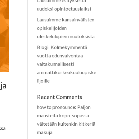
Lausuimme esityksestä
uudeksi opintoetuuslaiksi
Lausuimme kansainvälisten
opiskelijoiden
oleskelulupien muutoksista
Blogi: Kolmekymmentä
vuotta edunvalvontaa
valtakunnallisesti
ammattikorkeakouluopiske
lijoille
ja
Recent Comments
how to pronounce
:
Paljon
mausteita kopo-sopassa –
vältetään kuitenkin kitkeriä
ssa
makuja