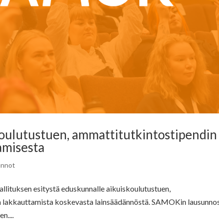
ulutustuen, ammattitutkintostipendin 
amisesta
unnot
llituksen esitystä eduskunnalle aikuiskoulutustuen,
n lakkauttamista koskevasta lainsäädännöstä. SAMOKin lausunno
n....