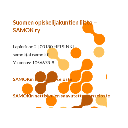
Suomen opiskelijakuntien liitto –
SAMOK ry
Lapinrinne 2 | 00180 HELSINKI
samok(at)samok.fi
Y-tunnus: 1056678-8
SAMOKin tietosuojaseloste
SAMOKin nettisivujen saavutettavuusseloste