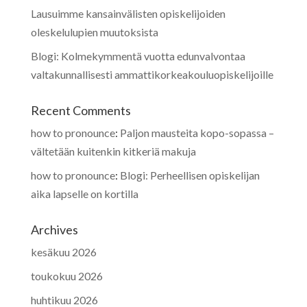
Lausuimme kansainvälisten opiskelijoiden
oleskelulupien muutoksista
Blogi: Kolmekymmentä vuotta edunvalvontaa
valtakunnallisesti ammattikorkeakouluopiskelijoille
Recent Comments
how to pronounce
:
Paljon mausteita kopo-sopassa –
vältetään kuitenkin kitkeriä makuja
how to pronounce
:
Blogi: Perheellisen opiskelijan
aika lapselle on kortilla
Archives
kesäkuu 2026
toukokuu 2026
huhtikuu 2026