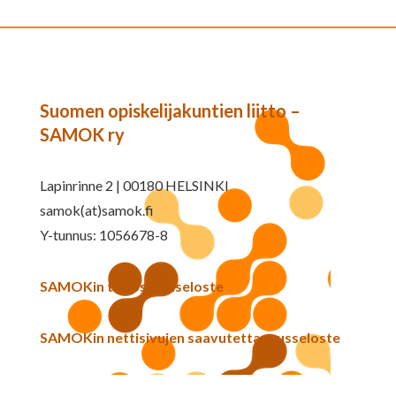
Suomen opiskelijakuntien liitto –
SAMOK ry
Lapinrinne 2 | 00180 HELSINKI
samok(at)samok.fi
Y-tunnus: 1056678-8
SAMOKin tietosuojaseloste
SAMOKin nettisivujen saavutettavuusseloste