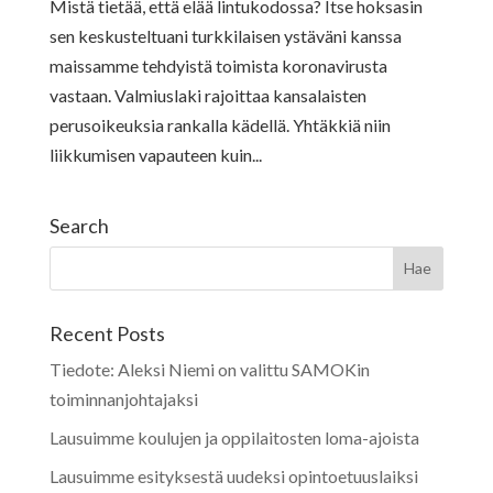
Mistä tietää, että elää lintukodossa? Itse hoksasin
sen keskusteltuani turkkilaisen ystäväni kanssa
maissamme tehdyistä toimista koronavirusta
vastaan. Valmiuslaki rajoittaa kansalaisten
perusoikeuksia rankalla kädellä. Yhtäkkiä niin
liikkumisen vapauteen kuin...
Search
Recent Posts
Tiedote: Aleksi Niemi on valittu SAMOKin
toiminnanjohtajaksi
Lausuimme koulujen ja oppilaitosten loma-ajoista
Lausuimme esityksestä uudeksi opintoetuuslaiksi