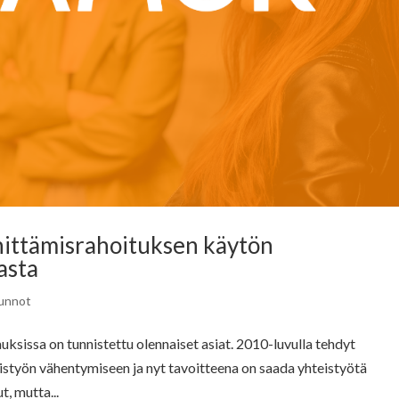
ittämisrahoituksen käytön
asta
unnot
ksissa on tunnistettu olennaiset asiat. 2010-luvulla tehdyt
istyön vähentymiseen ja nyt tavoitteena on saada yhteistyötä
, mutta...