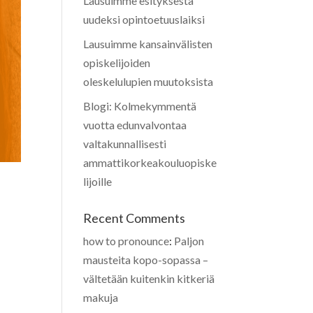
Lausuimme esityksestä
uudeksi opintoetuuslaiksi
Lausuimme kansainvälisten
opiskelijoiden
oleskelulupien muutoksista
Blogi: Kolmekymmentä
vuotta edunvalvontaa
valtakunnallisesti
ammattikorkeakouluopiske
lijoille
Recent Comments
how to pronounce
:
Paljon
mausteita kopo-sopassa –
vältetään kuitenkin kitkeriä
makuja