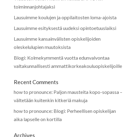
toiminnanjohtajaksi
Lausuimme koulujen ja oppilaitosten loma-ajoista
Lausuimme esityksestä uudeksi opintoetuuslaiksi
Lausuimme kansainvälisten opiskelijoiden
oleskelulupien muutoksista
Blogi: Kolmekymmentä vuotta edunvalvontaa
valtakunnallisesti ammattikorkeakouluopiskelijoille
Recent Comments
how to pronounce
:
Paljon mausteita kopo-sopassa –
vältetään kuitenkin kitkeriä makuja
how to pronounce
:
Blogi: Perheellisen opiskelijan
aika lapselle on kortilla
Archives