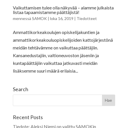
Vaikuttamisen tulee olla näkyvää – alamme julkaista
listaa tapaamistamme päättäjistä!
mennessä
SAMOK
|
loka 16, 2019
|
Tiedotteet
Ammattikorkeakoulujen opiskelijakuntien ja
ammattikorkeakouluopiskelijoiden kattojärjestönä
meidän tehtävämme on vaikuttaa päättäjiin.
Kansanedustajiin, valtioneuvoston jäseniin ja
kuntapäättäjiin vaikuttaa jatkuvasti meidän
lisäksemme suuri määrä erilaisia...
Search
Recent Posts
Tiedote: Aleksi Niemi on valittu SAMOKin