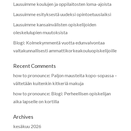
Lausuimme koulujen ja oppilaitosten loma-ajoista
Lausuimme esityksestä uudeksi opintoetuuslaiksi
Lausuimme kansainvälisten opiskelijoiden
oleskelulupien muutoksista
Blogi: Kolmekymmentä vuotta edunvalvontaa
valtakunnallisesti ammattikorkeakouluopiskelijoille
Recent Comments
how to pronounce
:
Paljon mausteita kopo-sopassa –
vältetään kuitenkin kitkeriä makuja
how to pronounce
:
Blogi: Perheellisen opiskelijan
aika lapselle on kortilla
Archives
kesäkuu 2026