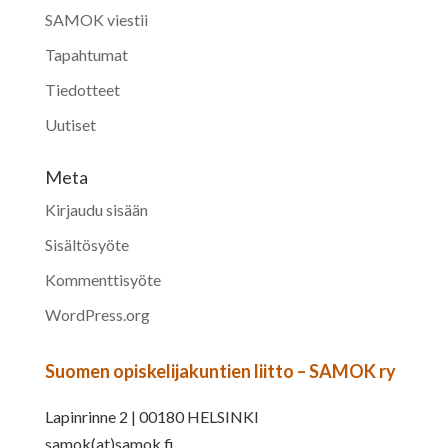
SAMOK viestii
Tapahtumat
Tiedotteet
Uutiset
Meta
Kirjaudu sisään
Sisältösyöte
Kommenttisyöte
WordPress.org
Suomen opiskelijakuntien liitto – SAMOK ry
Lapinrinne 2 | 00180 HELSINKI
samok(at)samok.fi