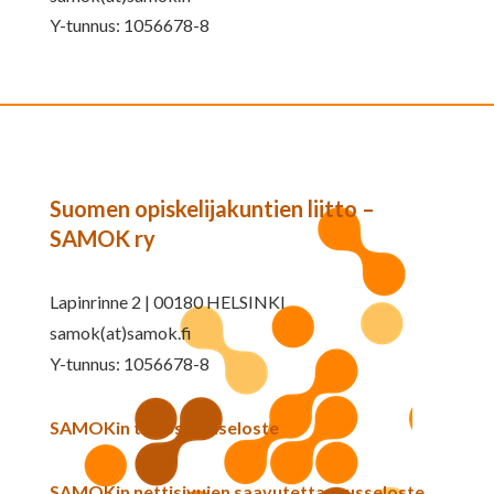
Y-tunnus: 1056678-8
Suomen opiskelijakuntien liitto –
SAMOK ry
Lapinrinne 2 | 00180 HELSINKI
samok(at)samok.fi
Y-tunnus: 1056678-8
SAMOKin tietosuojaseloste
SAMOKin nettisivujen saavutettavuusseloste