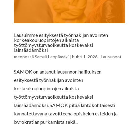
Lausuimme esityksestä työnhakijan avointen
korkeakouluopintojen aikaista
työttömyysturvaoikeutta koskevaksi
lainsäädännöksi
mennessä
Samuli Leppämäki
|
huhti 1, 2026
|
Lausunnot
SAMOK on antanut lausunnon hallituksen
esityksestä työnhakijan avointen
korkeakouluopintojen aikaista
työttömyysturvaoikeutta koskevaksi
lainsäädännöksi. SAMOK pitää lähtökohtaisesti
kannatettavana tavoitteena opiskelun esteiden ja
byrokratian purkamista sekä...