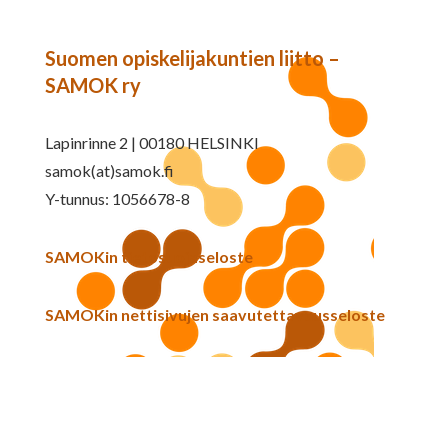
Suomen opiskelijakuntien liitto –
SAMOK ry
Lapinrinne 2 | 00180 HELSINKI
samok(at)samok.fi
Y-tunnus: 1056678-8
SAMOKin tietosuojaseloste
SAMOKin nettisivujen saavutettavuusseloste