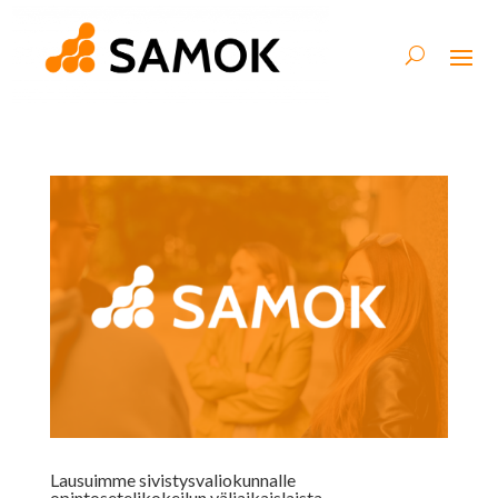
Lausuimme sivistysvaliokunnalle
opintosetelikokeilun väliaikaislaista