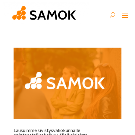
Lausuimme sivistysvaliokunnalle
opintosetelikokeilun väliaikaislaista