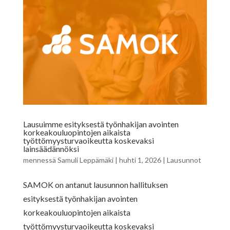
Lausuimme esityksestä työnhakijan avointen
korkeakouluopintojen aikaista
työttömyysturvaoikeutta koskevaksi
lainsäädännöksi
mennessä
Samuli Leppämäki
|
huhti 1, 2026
|
Lausunnot
SAMOK on antanut lausunnon hallituksen
esityksestä työnhakijan avointen
korkeakouluopintojen aikaista
työttömyysturvaoikeutta koskevaksi