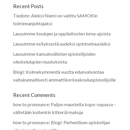
Recent Posts
Tiedote: Aleksi Niemi on valittu SAMOKin
toiminnanjohtajaksi
Lausuimme koulujen ja oppilaitosten loma-ajoista
Lausuimme esityksestä uudeksi opintoetuuslaiksi
Lausuimme kansainvälisten opiskelijoiden
oleskelulupien muutoksista
Blogi: Kolmekymmentä vuotta edunvalvontaa
valtakunnallisesti ammattikorkeakouluopiskelijoille
Recent Comments
how to pronounce
:
Paljon mausteita kopo-sopassa –
vältetään kuitenkin kitkeriä makuja
how to pronounce
:
Blogi: Perheellisen opiskelijan