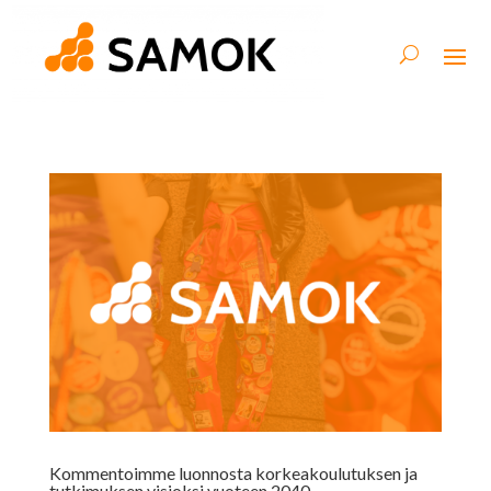
Kommentoimme luonnosta korkeakoulutuksen ja
tutkimuksen visioksi vuoteen 2040