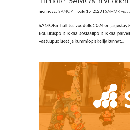
Tiedote: SAMOKin vuoden 20
mennessä
SAMOK
|
joulu 15, 2023
|
SAMOK viesti
SAMOKin hallitus vuodelle 2024 on järjestäyt
koulutuspolitiikkaa, sosiaalipolitiikkaa, palvel
vastuupuolueet ja kummiopiskelijakunnat....