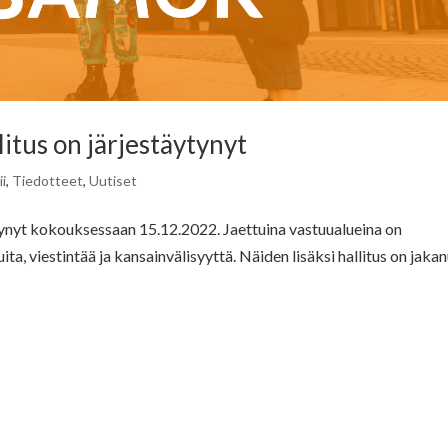
tus on järjestäytynyt
i
,
Tiedotteet
,
Uutiset
ynyt kokouksessaan 15.12.2022. Jaettuina vastuualueina on
uita, viestintää ja kansainvälisyyttä. Näiden lisäksi hallitus on jaka