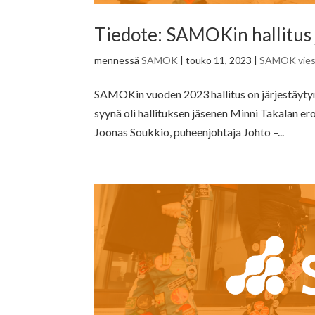
Tiedote: SAMOKin hallitus 
mennessä
SAMOK
|
touko 11, 2023
|
SAMOK viest
SAMOKin vuoden 2023 hallitus on järjestäyty
syynä oli hallituksen jäsenen Minni Takalan e
Joonas Soukkio, puheenjohtaja Johto –...