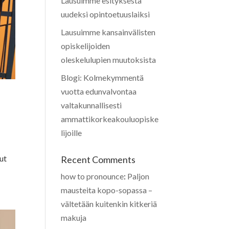
Lausuimme esityksestä
uudeksi opintoetuuslaiksi
Lausuimme kansainvälisten
opiskelijoiden
oleskelulupien muutoksista
Blogi: Kolmekymmentä
vuotta edunvalvontaa
valtakunnallisesti
ammattikorkeakouluopiske
lijoille
nut
Recent Comments
how to pronounce
:
Paljon
mausteita kopo-sopassa –
vältetään kuitenkin kitkeriä
makuja