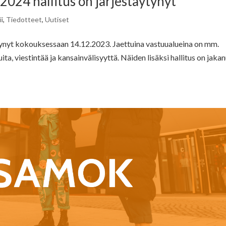
24 hallitus on järjestäytynyt
i
,
Tiedotteet
,
Uutiset
ynyt kokouksessaan 14.12.2023. Jaettuina vastuualueina on mm.
uita, viestintää ja kansainvälisyyttä. Näiden lisäksi hallitus on jaka