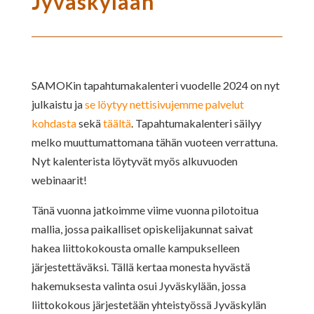
Jyväskylään
SAMOKin tapahtumakalenteri vuodelle 2024 on nyt
julkaistu ja
se löytyy nettisivujemme palvelut
kohdasta
sekä
täältä
. Tapahtumakalenteri säilyy
melko muuttumattomana tähän vuoteen verrattuna.
Nyt kalenterista löytyvät myös alkuvuoden
webinaarit!
Tänä vuonna jatkoimme viime vuonna pilotoitua
mallia, jossa paikalliset opiskelijakunnat saivat
hakea liittokokousta omalle kampukselleen
järjestettäväksi. Tällä kertaa monesta hyvästä
hakemuksesta valinta osui Jyväskylään, jossa
liittokokous järjestetään yhteistyössä Jyväskylän