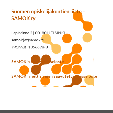
Suomen opiskelijakuntien liitto –
SAMOK ry
Lapinrinne 2 | 00180 HELSINKI
samok(at)samok.fi
Y-tunnus: 1056678-8
SAMOKin tietosuojaseloste
SAMOKin nettisivujen saavutettavuusseloste