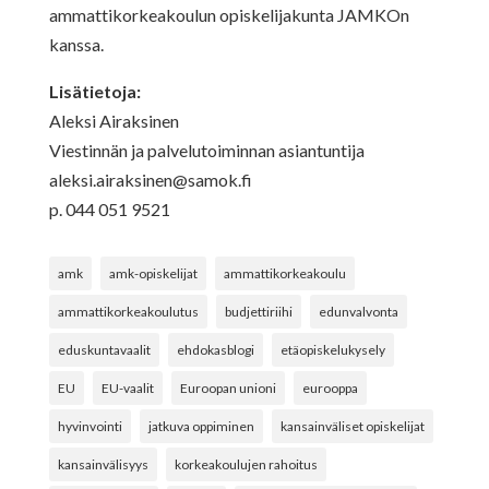
ammattikorkeakoulun opiskelijakunta JAMKOn
kanssa.
Lisätietoja:
Aleksi Airaksinen
Viestinnän ja palvelutoiminnan asiantuntija
aleksi.airaksinen@samok.fi
p. 044 051 9521
amk
amk-opiskelijat
ammattikorkeakoulu
ammattikorkeakoulutus
budjettiriihi
edunvalvonta
eduskuntavaalit
ehdokasblogi
etäopiskelukysely
EU
EU-vaalit
Euroopan unioni
eurooppa
hyvinvointi
jatkuva oppiminen
kansainväliset opiskelijat
kansainvälisyys
korkeakoulujen rahoitus