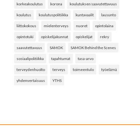
korkeakoulutus
korona
koulutuksen saavutettavuus
koulutus
koulutuspolitiikka
kuntavaalit
lausunto
liittokokous
mielenterveys
nuoret
opintolaina
opintotuki
opiskelijakunnat
opiskelijat
rekry
saavutettavuus
SAMOK
SAMOK Behind the Scenes
sosiaalipolitiikka
tapahtumat
tasa-arvo
terveydenhuolto
terveys
toimeentulo
työelämä
yhdenvertaisuus
YTHS