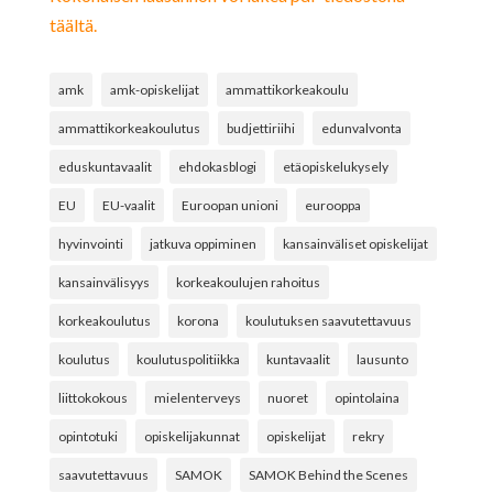
täältä.
amk
amk-opiskelijat
ammattikorkeakoulu
ammattikorkeakoulutus
budjettiriihi
edunvalvonta
eduskuntavaalit
ehdokasblogi
etäopiskelukysely
EU
EU-vaalit
Euroopan unioni
eurooppa
hyvinvointi
jatkuva oppiminen
kansainväliset opiskelijat
kansainvälisyys
korkeakoulujen rahoitus
korkeakoulutus
korona
koulutuksen saavutettavuus
koulutus
koulutuspolitiikka
kuntavaalit
lausunto
liittokokous
mielenterveys
nuoret
opintolaina
opintotuki
opiskelijakunnat
opiskelijat
rekry
saavutettavuus
SAMOK
SAMOK Behind the Scenes