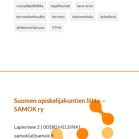
sosiaalipolitiikka
tapahtumat
tasa-arvo
terveydenhuolto
terveys
toimeentulo
työelämä
yhdenvertaisuus
YTHS
Suomen opiskelijakuntien liitto –
SAMOK ry
Lapinrinne 2 | 00180 HELSINKI
samok(at)samok.fi