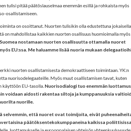
en tulisi pitää päätöslauselmaa enemmän esillä ja rohkaista myös
so-osallistamiseen.
oiminta on osoittanut. Nuorten tulisikin olla edustettuna jokaisell
tä on mahdollistaa kaikkien nuorten osallisuus huomioimalla myös
uomea nostamaan nuorten osallisuutta ottamalla nuoret
 myös EU:ssa. Me haluamme lisää nuoria mukaan delegaatioih
merkki nuorten osallistamisesta demokraattiseen toimintaan. YK:n
tta nuorisodelegaateille. Myös muut osallistamisen tavat, kuten
in käyttöön EU-tasolla.
Nuorisodialogi tuo enemmän luottamu
in voidaan aidosti rakentaa siltoja ja kumppanuuksia valtioi
uorilta nuorille.
tä selvemmin, että nuoret ovat toimijoita, eivät puheenaiheit
avertaisina päätöksentekokumppaneina kaikissa poliittisiss
elle, luottamukselle ja eurooppalaisen yhteisön yhteenkuuluvuudel