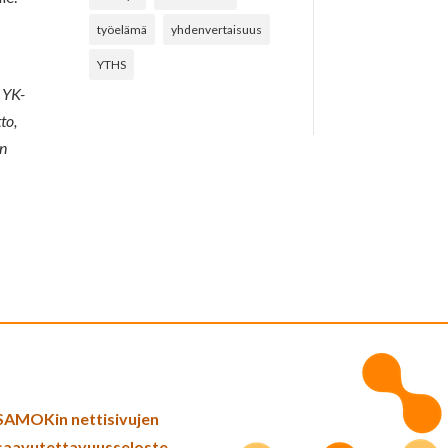
työelämä
yhdenvertaisuus
YTHS
 YK-
to,
en
SAMOKin nettisivujen
saavutettavuusseloste