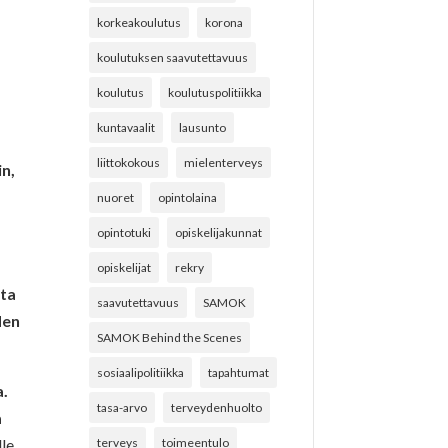
korkeakoulutus
korona
koulutuksen saavutettavuus
a
koulutus
koulutuspolitiikka
kuntavaalit
lausunto
liittokokous
mielenterveys
in,
nuoret
opintolaina
opintotuki
opiskelijakunnat
opiskelijat
rekry
sta
saavutettavuus
SAMOK
den
SAMOK Behind the Scenes
sosiaalipolitiikka
tapahtumat
a.
tasa-arvo
terveydenhuolto
a
le.
terveys
toimeentulo