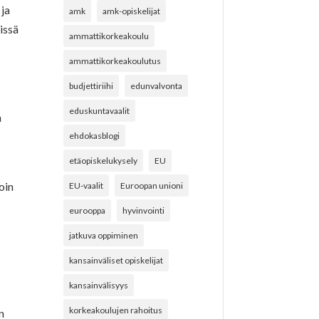
 ja
amk
amk-opiskelijat
issä
ammattikorkeakoulu
ammattikorkeakoulutus
budjettiriihi
edunvalvonta
eduskuntavaalit
a
ehdokasblogi
etäopiskelukysely
EU
oin
EU-vaalit
Euroopan unioni
eurooppa
hyvinvointi
jatkuva oppiminen
kansainväliset opiskelijat
kansainvälisyys
korkeakoulujen rahoitus
n