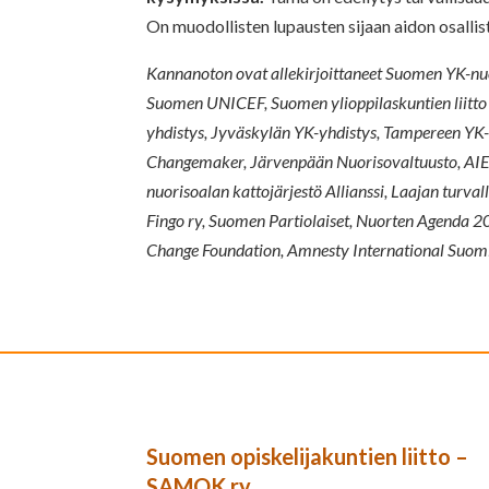
On muodollisten lupausten sijaan aidon osallis
Kannanoton ovat allekirjoittaneet Suomen YK-nu
Suomen UNICEF, Suomen ylioppilaskuntien liitto 
yhdistys, Jyväskylän YK-yhdistys, Tampereen YK-y
Changemaker, Järvenpään Nuorisovaltuusto, AIE
nuorisoalan kattojärjestö Allianssi, Laajan tu
Fingo ry, Suomen Partiolaiset, Nuorten Agenda 2
Change Foundation, Amnesty International Suomi,
Suomen opiskelijakuntien liitto –
SAMOK ry