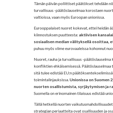
Tämän päivän poliittiset päätökset tehdään nii
turvallisuus -päätöslauselmaa korostaen nuorte
valtioissa, vaan myös Euroopan unionissa.
Eurooppalaiset nuoret kokevat, ettei heidän ää
kiinnostuksen puutteesta:
aktiivisen kansal
sosiaalisen median välityksellä osoittaa, 
puhuu myös viime eurovaaleissa kohonnut nuor
Nuoret, rauha ja turvallisuus -päätöslauselma
konfliktien ehkäisemisessä. Päätöslauselmaa tu
sitä tulee edistää EU:n päätöksentekoelimissä,
toimintalinjauksissa.
Unionissa on Suomen 22
nuorten osallistumista, syrjäytymisen ja 
Suomella on erinomainen tilaisuus edistää unio
Tällä hetkellä nuorten vaikutusmahdollisuudet E
strategian periaatteita ovat osallisuuden ja o