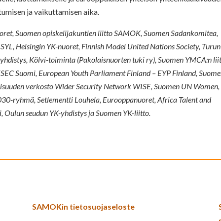
tumisen ja vaikuttamisen aika.
oret, Suomen opiskelijakuntien liitto SAMOK, Suomen Sadankomitea,
SYL, Helsingin YK-nuoret, Finnish Model United Nations Society, Turun
hdistys, Kölvi-toiminta (Pakolaisnuorten tuki ry), Suomen YMCA:n liit
SEC Suomi, European Youth Parliament Finland – EYP Finland, Suom
rvallisuuden verkosto Wider Security Network WISE, Suomen UN Women,
030-ryhmä, Setlementti Louhela, Eurooppanuoret, Africa Talent and
 Oulun seudun YK-yhdistys ja Suomen YK-liitto.
SAMOKin tietosuojaseloste