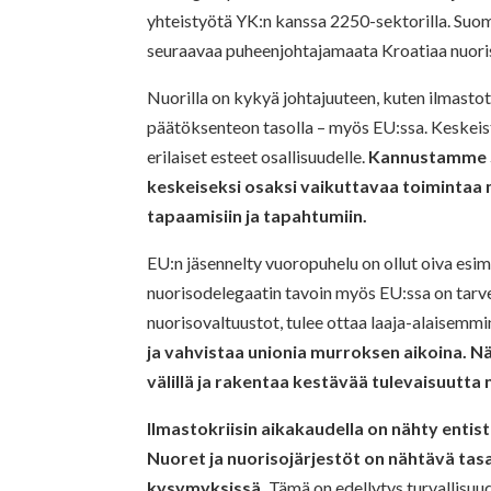
yhteistyötä YK:n kanssa 2250-sektorilla. Suom
seuraavaa puheenjohtajamaata Kroatiaa nuori
Nuorilla on kykyä johtajuuteen, kuten ilmastot
päätöksenteon tasolla – myös EU:ssa. Keskeis
erilaiset esteet osallisuudelle.
Kannustamme S
keskeiseksi osaksi vaikuttavaa toimintaa
tapaamisiin ja tapahtumiin.
EU:n jäsennelty vuoropuhelu on ollut oiva esi
nuorisodelegaatin tavoin myös EU:ssa on tarve
nuorisovaltuustot, tulee ottaa laaja-alaisemm
ja vahvistaa unionia murroksen aikoina. Nä
välillä ja rakentaa kestävää tulevaisuutta n
Ilmastokriisin aikakaudella on nähty entis
Nuoret ja nuorisojärjestöt on nähtävä tas
kysymyksissä.
Tämä on edellytys turvallisuud