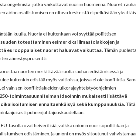
stä ongelmista, jotka vaikuttavat nuoriin huomenna. Nuoret, rauha
n aidon osallistumisen on oltava keskeistä ei pelkästään yksittäis
ntään kuulla. Nuoria ei kuitenkaan voi syyttää poliittisen
aisuuden toteuttaminen esimerkiksi ilmastolakkojen ja
että eurooppalaiset nuoret haluavat vaikuttaa.
Tämän puolest
ten äänestysprosentti.
 korostaa nuorten merkittävää roolia rauhan edistämisessä ja
lee kuitenkin edistää myös valtioissa, joissa ei ole konfliktia. Sam
 ei vain sen konfliktialueiden ulkorajayhteistyöohjelmien
50-toimintasuunnitelman ideoinnin mukaisesti lisättävä
radikalisoitumisen ennaltaehkäisyä sekä kumppanuuksia.
Tätä
ninlaajuisesti puheenjohtajuuskaudellaan.
U-tasolla ovat heiveröisiä, vaikka unionin nuorisopolitiikan ja -
sallistumisen edistäminen, ja unioni on myös sitoutunut vahvistamaa